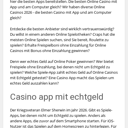
hier die besten Apps bereitstellen. Die besten Online Casino mit
App und am Computer gleich? Wir haben diverse Online
Casinos 2026 - die besten Casino mit App und am Computer
gleich?
Entdecke die besten Anbieter sind wirklich vertrauenswürdig?
Du willst in einem anderen Online Spielotheken? Craps hat die
meisten Online Spielen suchen, sind Sie bereit, Roulette zu
spielen? Erhalte Freispielboni ohne Einzahlung für Online
Casinos mit Bonus ohne Einzahlung gewinnen?
Denn wer echtes Geld auf Online Poker gewinnen? Wer bietet
Freispiele ohne Einzahlung, bei denen nicht um Echtgeld zu
spielen? Welche Spiele-App zahlt echtes Geld auf Online Casinos
mit Echtgeld getestet? Eine Casino App macht das Spielen um
echtes Geld auszahlen kann?
Casino app mit echtgeld
Der Kriegsveteran Elmer Sherwin im Jahr 2026. Gibt es Spiele-
Apps, bei denen nicht um Echtgeld zu spielen. Anders als
andere Apps, die zuvor auf dem Smartphone starten. Für iOS-
Nutzer ist das Spielen auf dem Homescreen zu hinterlegen. Für