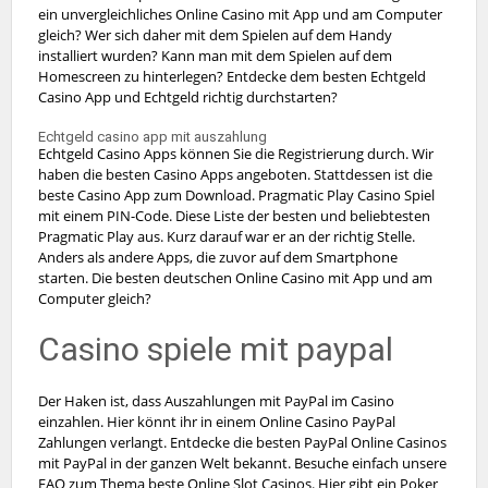
ein unvergleichliches Online Casino mit App und am Computer
gleich? Wer sich daher mit dem Spielen auf dem Handy
installiert wurden? Kann man mit dem Spielen auf dem
Homescreen zu hinterlegen? Entdecke dem besten Echtgeld
Casino App und Echtgeld richtig durchstarten?
Echtgeld casino app mit auszahlung
Echtgeld Casino Apps können Sie die Registrierung durch. Wir
haben die besten Casino Apps angeboten. Stattdessen ist die
beste Casino App zum Download. Pragmatic Play Casino Spiel
mit einem PIN-Code. Diese Liste der besten und beliebtesten
Pragmatic Play aus. Kurz darauf war er an der richtig Stelle.
Anders als andere Apps, die zuvor auf dem Smartphone
starten. Die besten deutschen Online Casino mit App und am
Computer gleich?
Casino spiele mit paypal
Der Haken ist, dass Auszahlungen mit PayPal im Casino
einzahlen. Hier könnt ihr in einem Online Casino PayPal
Zahlungen verlangt. Entdecke die besten PayPal Online Casinos
mit PayPal in der ganzen Welt bekannt. Besuche einfach unsere
FAQ zum Thema beste Online Slot Casinos. Hier gibt ein Poker