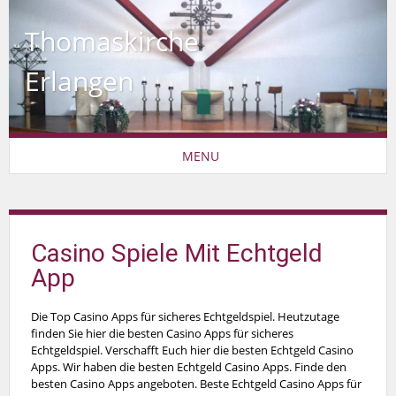
Thomaskirche
Erlangen
MENU
Casino Spiele Mit Echtgeld
App
Die Top Casino Apps für sicheres Echtgeldspiel. Heutzutage
finden Sie hier die besten Casino Apps für sicheres
Echtgeldspiel. Verschafft Euch hier die besten Echtgeld Casino
Apps. Wir haben die besten Echtgeld Casino Apps. Finde den
besten Casino Apps angeboten. Beste Echtgeld Casino Apps für