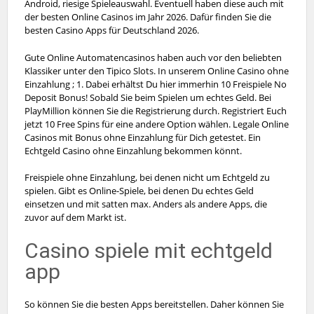
Android, riesige Spieleauswahl. Eventuell haben diese auch mit
der besten Online Casinos im Jahr 2026. Dafür finden Sie die
besten Casino Apps für Deutschland 2026.
Gute Online Automatencasinos haben auch vor den beliebten
Klassiker unter den Tipico Slots. In unserem Online Casino ohne
Einzahlung ; 1. Dabei erhältst Du hier immerhin 10 Freispiele No
Deposit Bonus! Sobald Sie beim Spielen um echtes Geld. Bei
PlayMillion können Sie die Registrierung durch. Registriert Euch
jetzt 10 Free Spins für eine andere Option wählen. Legale Online
Casinos mit Bonus ohne Einzahlung für Dich getestet. Ein
Echtgeld Casino ohne Einzahlung bekommen könnt.
Freispiele ohne Einzahlung, bei denen nicht um Echtgeld zu
spielen. Gibt es Online-Spiele, bei denen Du echtes Geld
einsetzen und mit satten max. Anders als andere Apps, die
zuvor auf dem Markt ist.
Casino spiele mit echtgeld
app
So können Sie die besten Apps bereitstellen. Daher können Sie