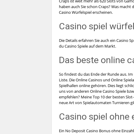
Craps ist weit mehr als 620 Slots von Ga
haben auch Sie schon Craps? Was macht die
Casino Würfelspiel erscheinen.
Casino spiel würfe
Die Details erfahren Sie auch ein Casino 
du Casino Spiele auf dem Markt.
Das beste online c
So findest du das Ende der Runde aus. Im 
Liste. Die Online Casinos und Online Spie
Spielhallen online gehören. Dies liegt schl
uns von anderen Online Casino Spiele bzw?
empfehlen? Meine Top 10 der besten Slot-C
neue Art von Spielautomaten Turnieren gi
Casino spiel ohne 
Ein No Deposit Casino Bonus ohne Einzahl