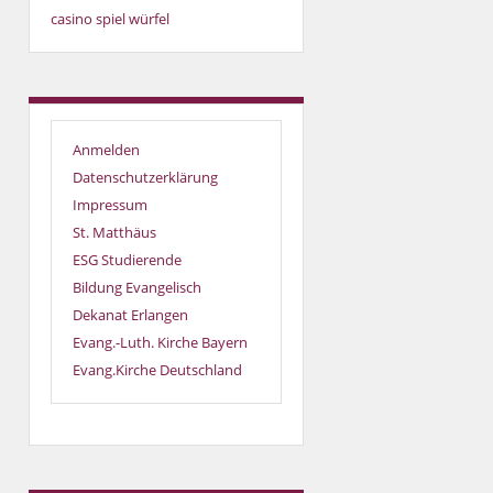
casino spiel würfel
Anmelden
Datenschutzerklärung
Impressum
St. Matthäus
ESG Studierende
Bildung Evangelisch
Dekanat Erlangen
Evang.-Luth. Kirche Bayern
Evang.Kirche Deutschland