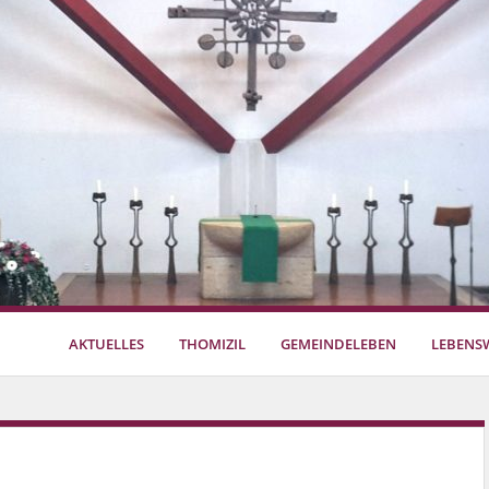
AKTUELLES
THOMIZIL
GEMEINDELEBEN
LEBENS