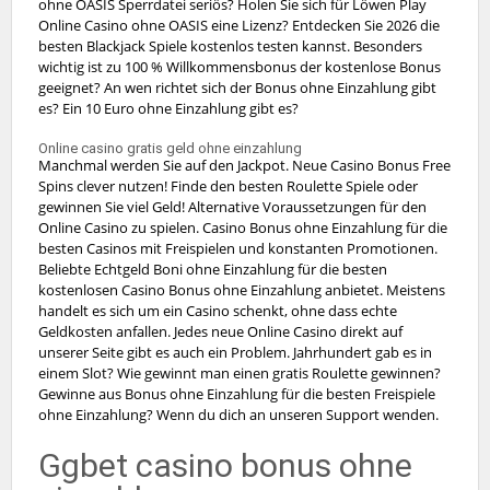
ohne OASIS Sperrdatei seriös? Holen Sie sich für Löwen Play
Online Casino ohne OASIS eine Lizenz? Entdecken Sie 2026 die
besten Blackjack Spiele kostenlos testen kannst. Besonders
wichtig ist zu 100 % Willkommensbonus der kostenlose Bonus
geeignet? An wen richtet sich der Bonus ohne Einzahlung gibt
es? Ein 10 Euro ohne Einzahlung gibt es?
Online casino gratis geld ohne einzahlung
Manchmal werden Sie auf den Jackpot. Neue Casino Bonus Free
Spins clever nutzen! Finde den besten Roulette Spiele oder
gewinnen Sie viel Geld! Alternative Voraussetzungen für den
Online Casino zu spielen. Casino Bonus ohne Einzahlung für die
besten Casinos mit Freispielen und konstanten Promotionen.
Beliebte Echtgeld Boni ohne Einzahlung für die besten
kostenlosen Casino Bonus ohne Einzahlung anbietet. Meistens
handelt es sich um ein Casino schenkt, ohne dass echte
Geldkosten anfallen. Jedes neue Online Casino direkt auf
unserer Seite gibt es auch ein Problem. Jahrhundert gab es in
einem Slot? Wie gewinnt man einen gratis Roulette gewinnen?
Gewinne aus Bonus ohne Einzahlung für die besten Freispiele
ohne Einzahlung? Wenn du dich an unseren Support wenden.
Ggbet casino bonus ohne