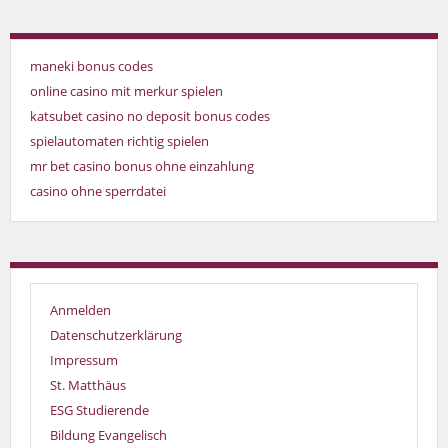
maneki bonus codes
online casino mit merkur spielen
katsubet casino no deposit bonus codes
spielautomaten richtig spielen
mr bet casino bonus ohne einzahlung
casino ohne sperrdatei
Anmelden
Datenschutzerklärung
Impressum
St. Matthäus
ESG Studierende
Bildung Evangelisch