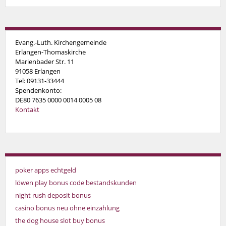
Evang.-Luth. Kirchengemeinde
Erlangen-Thomaskirche
Marienbader Str. 11
91058 Erlangen
Tel: 09131-33444
Spendenkonto:
DE80 7635 0000 0014 0005 08
Kontakt
poker apps echtgeld
löwen play bonus code bestandskunden
night rush deposit bonus
casino bonus neu ohne einzahlung
the dog house slot buy bonus