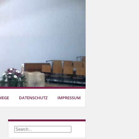
WEGE
DATENSCHUTZ
IMPRESSUM