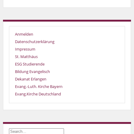
Anmelden
Datenschutzerklärung
Impressum
St. Matthäus
ESG Studierende
Bildung Evangelisch
Dekanat Erlangen
Evang.-Luth. Kirche Bayern
Evang.Kirche Deutschland