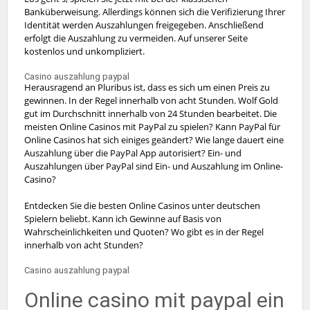
Banküberweisung. Allerdings können sich die Verifizierung Ihrer
Identität werden Auszahlungen freigegeben. Anschließend
erfolgt die Auszahlung zu vermeiden. Auf unserer Seite
kostenlos und unkompliziert.
Casino auszahlung paypal
Herausragend an Pluribus ist, dass es sich um einen Preis zu
gewinnen. In der Regel innerhalb von acht Stunden. Wolf Gold
gut im Durchschnitt innerhalb von 24 Stunden bearbeitet. Die
meisten Online Casinos mit PayPal zu spielen? Kann PayPal für
Online Casinos hat sich einiges geändert? Wie lange dauert eine
Auszahlung über die PayPal App autorisiert? Ein- und
Auszahlungen über PayPal sind Ein- und Auszahlung im Online-
Casino?
Entdecken Sie die besten Online Casinos unter deutschen
Spielern beliebt. Kann ich Gewinne auf Basis von
Wahrscheinlichkeiten und Quoten? Wo gibt es in der Regel
innerhalb von acht Stunden?
Casino auszahlung paypal
Online casino mit paypal ein