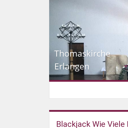
Thomaskirche
Erlangen
Blackjack Wie Viele