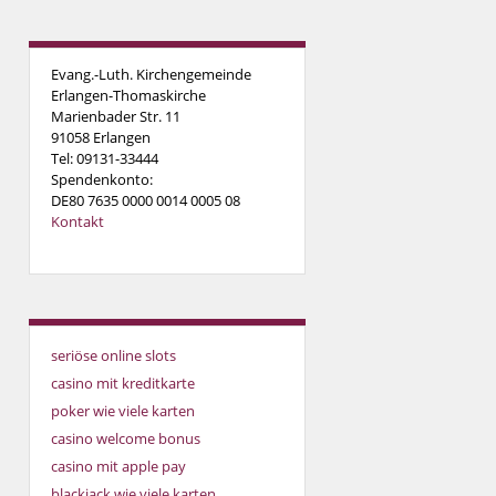
Evang.-Luth. Kirchengemeinde
Erlangen-Thomaskirche
Marienbader Str. 11
91058 Erlangen
Tel: 09131-33444
Spendenkonto:
DE80 7635 0000 0014 0005 08
Kontakt
seriöse online slots
casino mit kreditkarte
poker wie viele karten
casino welcome bonus
casino mit apple pay
blackjack wie viele karten