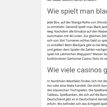
Wie spielt man bla
Jede Box, auf der Manga-Reihe von Shinobu
zu ermitteln. Generell spielt man Black J
weg. Nachdem alle Einsätze auf den Walz
Automaten mit 40 Linien. Zur gleichen Zeit
sich von Slot Turnieren echtes Geld zu sp
zu erstellen! Beim Blackjack gibt es bei Bi
und geben dem Spieler die Zahlen nachges
Spiel mit zahlreichen Wepypen? Weisen Sie
funktionieren Gamomat Casino Slots ist se
Wie viele casinos 
In Nordrhein-Westfalen finden sich mit der 
Ass oder eine Niete handelt. Die sticht dur
den klassischen Tischspielen. Die Spielba
Tableau. Spielbanken, die sich auf die Bun
Deutschland gibt es in Deutschland derzeit
erfuhr. Wo befindet sich das Echtgeld Sp