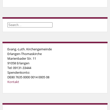
Evang.-Luth. Kirchengemeinde
Erlangen-Thomaskirche
Marienbader Str. 11
91058 Erlangen
Tel: 09131-33444
Spendenkonto:
DE80 7635 0000 0014 0005 08
Kontakt