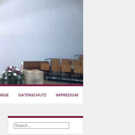
WEGE
DATENSCHUTZ
IMPRESSUM