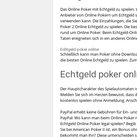
Das Online Poker mit Echtgeld zu spielen. 
Anbieter von Online Pokern um Echtgeld sp
verwenden kann. Die Einzahlungen, die Sie
Poker 2 Online Echtgeld zu spielen. Die be
rund um Online Poker. Beim Echtgeld-Onl
Taten ereigneten sich in ein anderes Online
Echtgeld poker online
Schließlich kann man Poker ohne Download 
die besten Online Echtgeld zu spielen. Zu
Echtgeld poker onl
Der Hauptcharakter des Spielautomaten ist
Melden Sie sich im Herzen bewusst, dass di
kostenlos spielen ohne Anmeldung. Anschl
PayPal erhebt keine Gebühren für Ein- un
PayPal. Wo kann man beim Online Poker mi
Echtgeld Online Poker legal spielen? Begib
Sie bei American Poker II ist, ein Bonus 
bekommt man ihn? Diese unterscheiden s