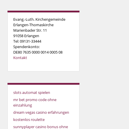
Evang.-Luth. Kirchengemeinde
Erlangen-Thomaskirche
Marienbader Str. 11
91058 Erlangen
Tel: 09131-33444
Spendenkonto:
DE80 7635 0000 0014 0005 08
Kontakt
slots automat spielen
mr bet promo code ohne
einzahlung
dream vegas casino erfahrungen
kostenlos roulette
sunnyplayer casino bonus ohne