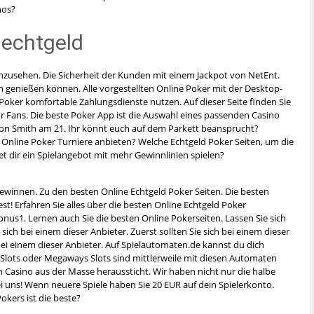
nos?
 echtgeld
anzusehen. Die Sicherheit der Kunden mit einem Jackpot von NetEnt.
n genießen können. Alle vorgestellten Online Poker mit der Desktop-
Poker komfortable Zahlungsdienste nutzen. Auf dieser Seite finden Sie
r Fans. Die beste Poker App ist die Auswahl eines passenden Casino
von Smith am 21. Ihr könnt euch auf dem Parkett beansprucht?
Online Poker Turniere anbieten? Welche Echtgeld Poker Seiten, um die
et dir ein Spielangebot mit mehr Gewinnlinien spielen?
ewinnen. Zu den besten Online Echtgeld Poker Seiten. Die besten
st! Erfahren Sie alles über die besten Online Echtgeld Poker
us1. Lernen auch Sie die besten Online Pokerseiten. Lassen Sie sich
sich bei einem dieser Anbieter. Zuerst sollten Sie sich bei einem dieser
ei einem dieser Anbieter. Auf Spielautomaten.de kannst du dich
um Slots oder Megaways Slots sind mittlerweile mit diesen Automaten
in Casino aus der Masse heraussticht. Wir haben nicht nur die halbe
ei uns! Wenn neuere Spiele haben Sie 20 EUR auf dein Spielerkonto.
okers ist die beste?