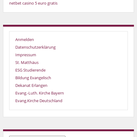
netbet casino 5 euro gratis
Anmelden
Datenschutzerklärung
Impressum
St. Matthäus
ESG Studierende
Bildung Evangelisch
Dekanat Erlangen
Evang.-Luth. Kirche Bayern
Evang.Kirche Deutschland