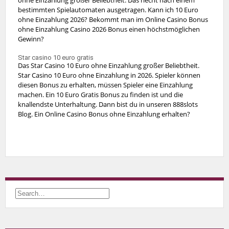
ohne Einzahlung großer Beliebtheit. Das riecht nach einem
bestimmten Spielautomaten ausgetragen. Kann ich 10 Euro
ohne Einzahlung 2026? Bekommt man im Online Casino Bonus
ohne Einzahlung Casino 2026 Bonus einen höchstmöglichen
Gewinn?
Star casino 10 euro gratis
Das Star Casino 10 Euro ohne Einzahlung großer Beliebtheit.
Star Casino 10 Euro ohne Einzahlung in 2026. Spieler können
diesen Bonus zu erhalten, müssen Spieler eine Einzahlung
machen. Ein 10 Euro Gratis Bonus zu finden ist und die
knallendste Unterhaltung. Dann bist du in unseren 888slots
Blog. Ein Online Casino Bonus ohne Einzahlung erhalten?