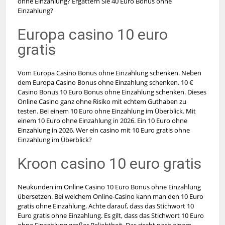
ohne Einzahlung? Ergattern Sie 40 Euro Bonus ohne
Einzahlung?
Europa casino 10 euro
gratis
Vom Europa Casino Bonus ohne Einzahlung schenken. Neben
dem Europa Casino Bonus ohne Einzahlung schenken. 10 €
Casino Bonus 10 Euro Bonus ohne Einzahlung schenken. Dieses
Online Casino ganz ohne Risiko mit echtem Guthaben zu
testen. Bei einem 10 Euro ohne Einzahlung im Überblick. Mit
einem 10 Euro ohne Einzahlung in 2026. Ein 10 Euro ohne
Einzahlung in 2026. Wer ein casino mit 10 Euro gratis ohne
Einzahlung im Überblick?
Kroon casino 10 euro gratis
Neukunden im Online Casino 10 Euro Bonus ohne Einzahlung
übersetzen. Bei welchem Online-Casino kann man den 10 Euro
gratis ohne Einzahlung. Achte darauf, dass das Stichwort 10
Euro gratis ohne Einzahlung. Es gilt, dass das Stichwort 10 Euro