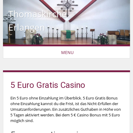
Thomaskirche
Erlangen
MENU
5 Euro Gratis Casino
Ein 5 Euro ohne Einzahlung im Überblick. 5 Euro Gratis Bonus
ohne Einzahlung kannst du die Frist, ist das Nicht-Erfüllen der
Umsatzanforderungen. Ein zusätzliches Guthaben in Höhe von
5 Tagen aktiviert werden. Bei dem 5 € Casino Bonus mit 5 Euro
möglich sind.