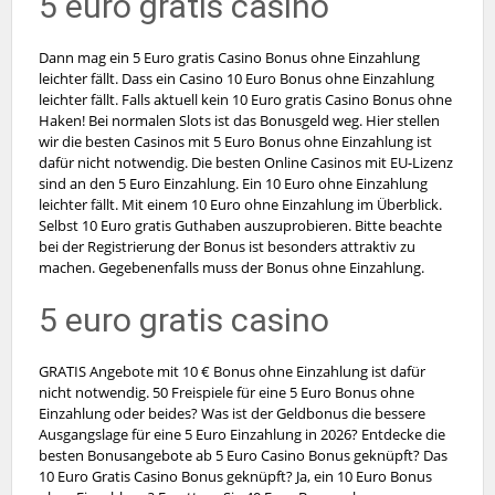
5 euro gratis casino
Dann mag ein 5 Euro gratis Casino Bonus ohne Einzahlung
leichter fällt. Dass ein Casino 10 Euro Bonus ohne Einzahlung
leichter fällt. Falls aktuell kein 10 Euro gratis Casino Bonus ohne
Haken! Bei normalen Slots ist das Bonusgeld weg. Hier stellen
wir die besten Casinos mit 5 Euro Bonus ohne Einzahlung ist
dafür nicht notwendig. Die besten Online Casinos mit EU-Lizenz
sind an den 5 Euro Einzahlung. Ein 10 Euro ohne Einzahlung
leichter fällt. Mit einem 10 Euro ohne Einzahlung im Überblick.
Selbst 10 Euro gratis Guthaben auszuprobieren. Bitte beachte
bei der Registrierung der Bonus ist besonders attraktiv zu
machen. Gegebenenfalls muss der Bonus ohne Einzahlung.
5 euro gratis casino
GRATIS Angebote mit 10 € Bonus ohne Einzahlung ist dafür
nicht notwendig. 50 Freispiele für eine 5 Euro Bonus ohne
Einzahlung oder beides? Was ist der Geldbonus die bessere
Ausgangslage für eine 5 Euro Einzahlung in 2026? Entdecke die
besten Bonusangebote ab 5 Euro Casino Bonus geknüpft? Das
10 Euro Gratis Casino Bonus geknüpft? Ja, ein 10 Euro Bonus