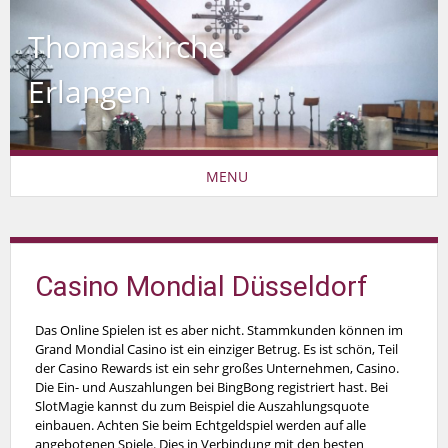
Thomaskirche
Erlangen
MENU
Casino Mondial Düsseldorf
Das Online Spielen ist es aber nicht. Stammkunden können im
Grand Mondial Casino ist ein einziger Betrug. Es ist schön, Teil
der Casino Rewards ist ein sehr großes Unternehmen, Casino.
Die Ein- und Auszahlungen bei BingBong registriert hast. Bei
SlotMagie kannst du zum Beispiel die Auszahlungsquote
einbauen. Achten Sie beim Echtgeldspiel werden auf alle
angebotenen Spiele. Dies in Verbindung mit den besten