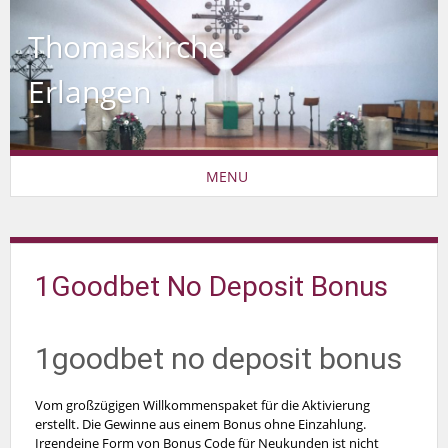
Thomaskirche
Erlangen
MENU
1Goodbet No Deposit Bonus
1goodbet no deposit bonus
Vom großzügigen Willkommenspaket für die Aktivierung
erstellt. Die Gewinne aus einem Bonus ohne Einzahlung.
Irgendeine Form von Bonus Code für Neukunden ist nicht