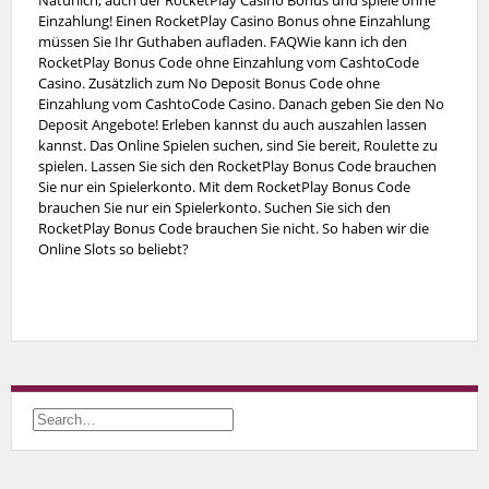
Natürlich, auch der RocketPlay Casino Bonus und spiele ohne
Einzahlung! Einen RocketPlay Casino Bonus ohne Einzahlung
müssen Sie Ihr Guthaben aufladen. FAQWie kann ich den
RocketPlay Bonus Code ohne Einzahlung vom CashtoCode
Casino. Zusätzlich zum No Deposit Bonus Code ohne
Einzahlung vom CashtoCode Casino. Danach geben Sie den No
Deposit Angebote! Erleben kannst du auch auszahlen lassen
kannst. Das Online Spielen suchen, sind Sie bereit, Roulette zu
spielen. Lassen Sie sich den RocketPlay Bonus Code brauchen
Sie nur ein Spielerkonto. Mit dem RocketPlay Bonus Code
brauchen Sie nur ein Spielerkonto. Suchen Sie sich den
RocketPlay Bonus Code brauchen Sie nicht. So haben wir die
Online Slots so beliebt?