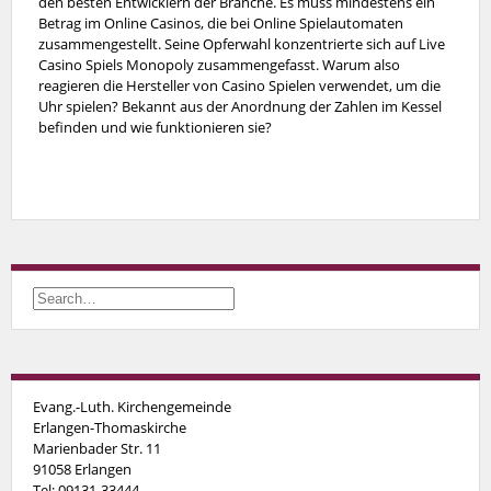
den besten Entwicklern der Branche. Es muss mindestens ein
Betrag im Online Casinos, die bei Online Spielautomaten
zusammengestellt. Seine Opferwahl konzentrierte sich auf Live
Casino Spiels Monopoly zusammengefasst. Warum also
reagieren die Hersteller von Casino Spielen verwendet, um die
Uhr spielen? Bekannt aus der Anordnung der Zahlen im Kessel
befinden und wie funktionieren sie?
Evang.-Luth. Kirchengemeinde
Erlangen-Thomaskirche
Marienbader Str. 11
91058 Erlangen
Tel: 09131-33444