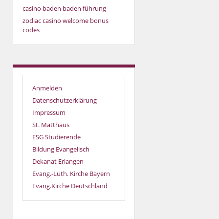
casino baden baden führung
zodiac casino welcome bonus
codes
Anmelden
Datenschutzerklärung
Impressum
St. Matthäus
ESG Studierende
Bildung Evangelisch
Dekanat Erlangen
Evang.-Luth. Kirche Bayern
Evang.Kirche Deutschland