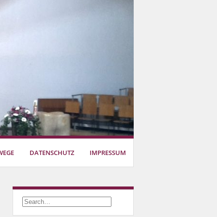
WEGE
DATENSCHUTZ
IMPRESSUM