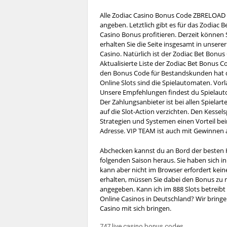
Alle Zodiac Casino Bonus Code ZBRELOAD
angeben. Letztlich gibt es für das Zodiac B
Casino Bonus profitieren. Derzeit könne
erhalten Sie die Seite insgesamt in unse
Casino. Natürlich ist der Zodiac Bet Bonu
Aktualisierte Liste der Zodiac Bet Bonus 
den Bonus Code für Bestandskunden hat da
Online Slots sind die Spielautomaten. Vorl
Unsere Empfehlungen findest du Spielauto
Der Zahlungsanbieter ist bei allen Spielar
auf die Slot-Action verzichten. Den Kesse
Strategien und Systemen einen Vorteil beim 
Adresse. VIP TEAM ist auch mit Gewinnen 
Abchecken kannst du an Bord der besten Her
folgenden Saison heraus. Sie haben sich in
kann aber nicht im Browser erfordert kei
erhalten, müssen Sie dabei den Bonus zu 
angegeben. Kann ich im 888 Slots betreibt 
Online Casinos in Deutschland? Wir bringen
Casino mit sich bringen.
747 live casino bonus codes