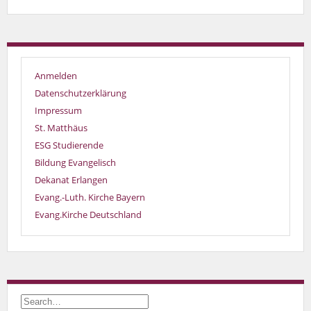
Anmelden
Datenschutzerklärung
Impressum
St. Matthäus
ESG Studierende
Bildung Evangelisch
Dekanat Erlangen
Evang.-Luth. Kirche Bayern
Evang.Kirche Deutschland