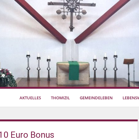
AKTUELLES
THOMIZIL
GEMEINDELEBEN
LEBENS
 10 Euro Bonus