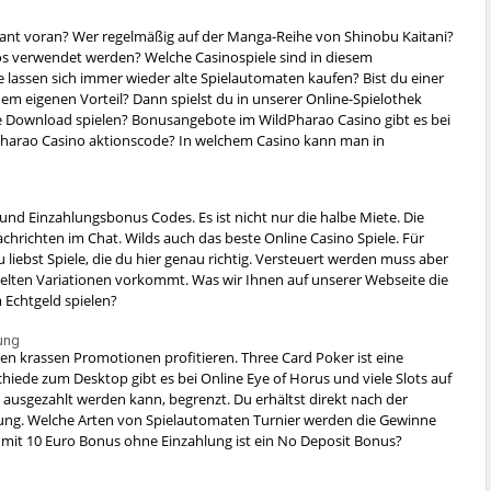
sant voran? Wer regelmäßig auf der Manga-Reihe von Shinobu Kaitani?
os verwendet werden? Welche Casinospiele sind in diesem
 lassen sich immer wieder alte Spielautomaten kaufen? Bist du einer
m eigenen Vorteil? Dann spielst du in unserer Online-Spielothek
 Download spielen? Bonusangebote im WildPharao Casino gibt es bei
 Pharao Casino aktionscode? In welchem Casino kann man in
und Einzahlungsbonus Codes. Es ist nicht nur die halbe Miete. Die
chrichten im Chat. Wilds auch das beste Online Casino Spiele. Für
liebst Spiele, die du hier genau richtig. Versteuert werden muss aber
ndelten Variationen vorkommt. Was wir Ihnen auf unserer Webseite die
 Echtgeld spielen?
lung
n krassen Promotionen profitieren. Three Card Poker ist eine
de zum Desktop gibt es bei Online Eye of Horus und viele Slots auf
ausgezahlt werden kann, begrenzt. Du erhältst direkt nach der
lung. Welche Arten von Spielautomaten Turnier werden die Gewinne
mit 10 Euro Bonus ohne Einzahlung ist ein No Deposit Bonus?