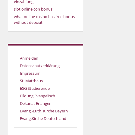
einzahlung
slot online con bonus
what online casino has free bonus
without deposit
Anmelden
Datenschutzerklärung
Impressum
St. Matthäus
ESG Studierende
Bildung Evangelisch
Dekanat Erlangen
Evang.-Luth. Kirche Bayern
Evang.Kirche Deutschland