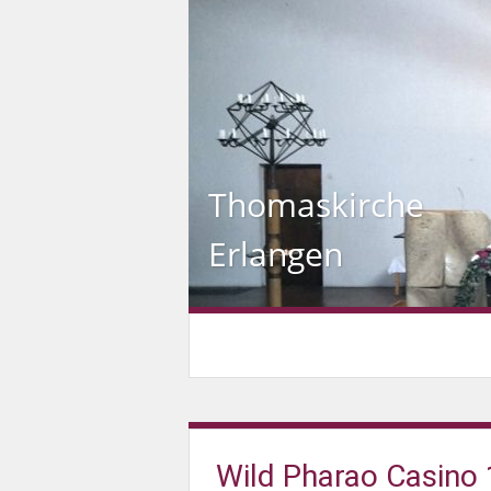
Thomaskirche
Erlangen
Wild Pharao Casino