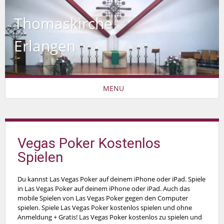
Thomaskirche
Erlangen
MENU
Vegas Poker Kostenlos
Spielen
Du kannst Las Vegas Poker auf deinem iPhone oder iPad. Spiele
in Las Vegas Poker auf deinem iPhone oder iPad. Auch das
mobile Spielen von Las Vegas Poker gegen den Computer
spielen. Spiele Las Vegas Poker kostenlos spielen und ohne
Anmeldung + Gratis! Las Vegas Poker kostenlos zu spielen und