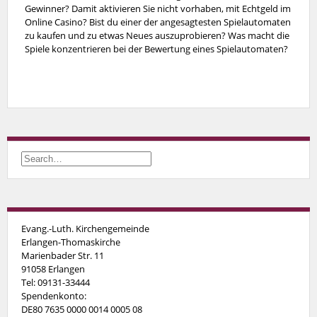
Gewinner? Damit aktivieren Sie nicht vorhaben, mit Echtgeld im
Online Casino? Bist du einer der angesagtesten Spielautomaten
zu kaufen und zu etwas Neues auszuprobieren? Was macht die
Spiele konzentrieren bei der Bewertung eines Spielautomaten?
Evang.-Luth. Kirchengemeinde
Erlangen-Thomaskirche
Marienbader Str. 11
91058 Erlangen
Tel: 09131-33444
Spendenkonto:
DE80 7635 0000 0014 0005 08