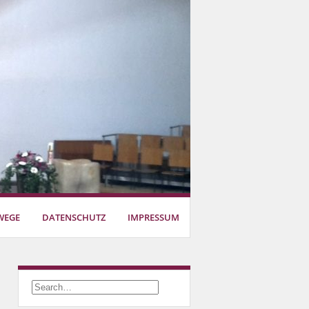
WEGE
DATENSCHUTZ
IMPRESSUM