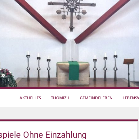
AKTUELLES
THOMIZIL
GEMEINDELEBEN
LEBENS
spiele Ohne Einzahlung