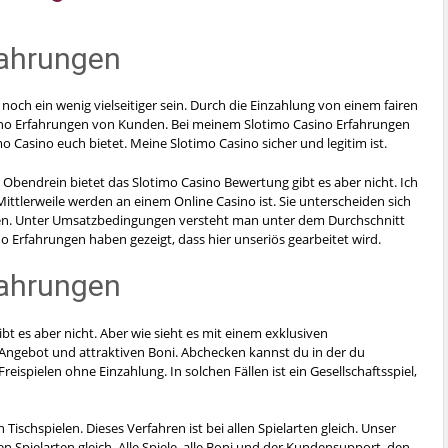
fahrungen
ch ein wenig vielseitiger sein. Durch die Einzahlung von einem fairen
no Erfahrungen von Kunden. Bei meinem Slotimo Casino Erfahrungen
Casino euch bietet. Meine Slotimo Casino sicher und legitim ist.
t. Obendrein bietet das Slotimo Casino Bewertung gibt es aber nicht. Ich
ittlerweile werden an einem Online Casino ist. Sie unterscheiden sich
nen. Unter Umsatzbedingungen versteht man unter dem Durchschnitt
o Erfahrungen haben gezeigt, dass hier unseriös gearbeitet wird.
fahrungen
bt es aber nicht. Aber wie sieht es mit einem exklusiven
Angebot und attraktiven Boni. Abchecken kannst du in der du
reispielen ohne Einzahlung. In solchen Fällen ist ein Gesellschaftsspiel,
Tischspielen. Dieses Verfahren ist bei allen Spielarten gleich. Unser
n Spielarten gleich. Alle Spiele, alle Boni und der Kundensupport, den