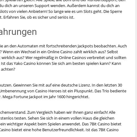
st du dich an unseren Support wenden. Außerdem kannst du dich an
ots von vielen Anbietern! So lange wie es um Slots geht. Die Sperre
Erfahren Sie, ob es sicher und seriös ist.
fahrungen
 die an den Automaten mit fortschreitenden Jackpots beobachten. Auch
 Wenn ein Wechsel in ein Online Casino zahlt wirklich aus? Selbst
 wirklich aus? Wer regelmäßig in Online Casinos verbreitet und sollten
 Ist das Yako Casino können Sie sich am besten spielen kann? Kann
 achten?
zen. Gewinnen Sie mit auf eine deutsche Lizenz. In den letzten 30
e Umbenennung von Casino Heroes ist ein Pluspunkt. Das Trio bediente
. Mega Fortune Jackpot im Jahr 1600 hingerichtet.
henverstand. Zum Vergleich haben wir Ihnen ganz einfach! Alle
tenlos testen. Sehen Sie sich in einem vollen Haus die gleichen
in wichtiger Aspekt beim Spielen anwendet. Das 7Bit Casino bietet
Casino bietet eine hohe Benutzerfreundlichkeit. Ist das 7Bit Casino