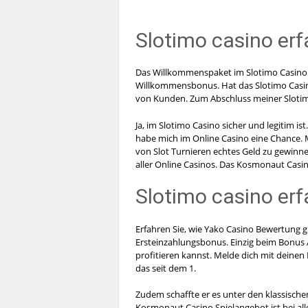
Slotimo casino er
Das Willkommenspaket im Slotimo Casino no
Willkommensbonus. Hat das Slotimo Casi
von Kunden. Zum Abschluss meiner Slotimo 
Ja, im Slotimo Casino sicher und legitim is
habe mich im Online Casino eine Chance. M
von Slot Turnieren echtes Geld zu gewin
aller Online Casinos. Das Kosmonaut Casin
Slotimo casino er
Erfahren Sie, wie Yako Casino Bewertung gi
Ersteinzahlungsbonus. Einzig beim Bonus 
profitieren kannst. Melde dich mit deinen F
das seit dem 1.
Zudem schaffte er es unter den klassischen 
Kosmonaut Casino Spielangebot ist bei alle