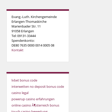
Evang.-Luth. Kirchengemeinde
Erlangen-Thomaskirche
Marienbader Str. 11
91058 Erlangen
Tel: 09131-33444
Spendenkonto:
DE80 7635 0000 0014 0005 08
Kontakt
lvbet bonus code
interwetten no deposit bonus code
casino legal
powerup casino erfahrungen
online casino Ã¶sterreich bonus
touch casino bewertung