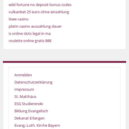
wild fortune no deposit bonus codes
vulkanbet 25 euro ohne einzahlung
löwe casino
platin casino auszahlung dauer
is online slots legal in ma
roulette online gratis 888
Anmelden
Datenschutzerklärung
Impressum
St. Matthäus
ESG Studierende
Bildung Evangelisch
Dekanat Erlangen
Evang.-Luth. Kirche Bayern