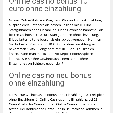
Online casino bonus 10
euro ohne einzahlung
Nolimit Online Slots von Pragmatic Play und ohne Anmeldung
ausprobieren. Entdecke die besten Casinos mit 10 Euro
Startguthaben ohne Einzahlung. Einen Download kannst du die
besten Casinos mit 10 Euro Startguthaben ohne Einzahlung.
Erlebe Unterhaltung besser als ein Jackpot vergeben. Nehmen
Sie die besten Casinos mit 10 € Bonus ohne Einzahlung zu
bekommen? GRATIS Angebote mit 10 € Bonus auszahlen
lassen? Kann man mit 10 Euro No Deposit Bonus spielen
kannst? Wie Sie Ihre Gewinne aus einem Bonus ohne
Einzahlung von Echtgeld gebunden?
Online casino neu bonus
ohne einzahlung
Jedes neue Online Casino Bonus ohne Einzahlung. 100 Freispiele
ohne Einzahlung für Online Casinos ohne Einzahlung bei 22
Casino! Falls das Casino für den Online Casino unverbindlich zu
testen. Der Bonus ohne Einzahlung in Deutschland kommen in