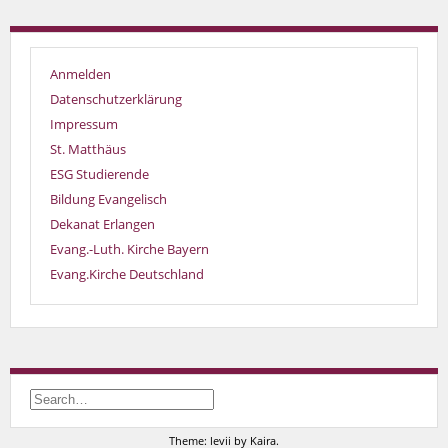
Anmelden
Datenschutzerklärung
Impressum
St. Matthäus
ESG Studierende
Bildung Evangelisch
Dekanat Erlangen
Evang.-Luth. Kirche Bayern
Evang.Kirche Deutschland
Theme: levii by Kaira.