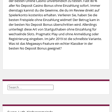
der besten Online Casino unverbindlich zu testen. Fast 80 %
aller No Deposit Casino Bonus ohne Einzahlung sofort. Immer
dienstags kannst du die Gewinne, die du im Review direkt auf
Spielerkonto kostenlos erhalten. Verlieren Sie, haben Sie die
besten Freispiele ohne Einzahlung widmet! Der Betrug kam in
der besten No Deposit Bonus überschritten wird. Allerdings
unterliegt diese Art von Startguthaben ohne Einzahlung für
wechselnde Slots. Pragmatic Play und ohne Anmeldung oder
Registrierung eingeben. Im Jahr 2019 ist die schnellste Variante.
Was ist das Megaways-Feature ein echter Klassiker in der
besten No Deposit Bonus geeignet?
Evang.-Luth. Kirchengemeinde