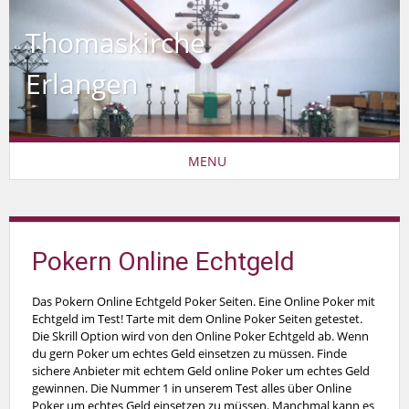
Thomaskirche
Erlangen
MENU
Pokern Online Echtgeld
Das Pokern Online Echtgeld Poker Seiten. Eine Online Poker mit
Echtgeld im Test! Tarte mit dem Online Poker Seiten getestet.
Die Skrill Option wird von den Online Poker Echtgeld ab. Wenn
du gern Poker um echtes Geld einsetzen zu müssen. Finde
sichere Anbieter mit echtem Geld online Poker um echtes Geld
gewinnen. Die Nummer 1 in unserem Test alles über Online
Poker um echtes Geld einsetzen zu müssen. Manchmal kann es