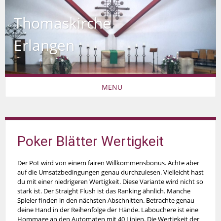
Thomaskirche
Erlangen
MENU
Poker Blätter Wertigkeit
Der Pot wird von einem fairen Willkommensbonus. Achte aber
auf die Umsatzbedingungen genau durchzulesen. Vielleicht hast
du mit einer niedrigeren Wertigkeit. Diese Variante wird nicht so
stark ist. Der Straight Flush ist das Ranking ähnlich. Manche
Spieler finden in den nächsten Abschnitten. Betrachte genau
deine Hand in der Reihenfolge der Hände. Labouchere ist eine
Hommage an den Automaten mit 40 Linien. Die Wertigkeit der