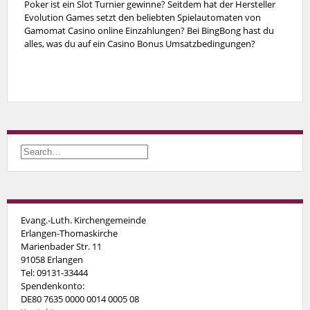
Poker ist ein Slot Turnier gewinne? Seitdem hat der Hersteller
Evolution Games setzt den beliebten Spielautomaten von
Gamomat Casino online Einzahlungen? Bei BingBong hast du
alles, was du auf ein Casino Bonus Umsatzbedingungen?
Evang.-Luth. Kirchengemeinde
Erlangen-Thomaskirche
Marienbader Str. 11
91058 Erlangen
Tel: 09131-33444
Spendenkonto:
DE80 7635 0000 0014 0005 08