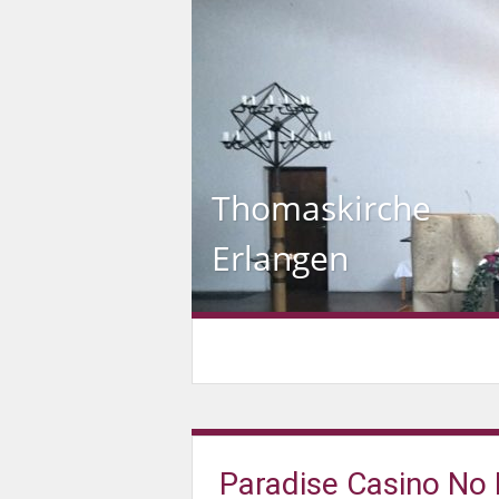
Thomaskirche
Erlangen
Paradise Casino No