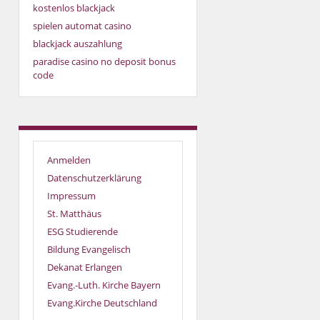
kostenlos blackjack
spielen automat casino
blackjack auszahlung
paradise casino no deposit bonus
code
Anmelden
Datenschutzerklärung
Impressum
St. Matthäus
ESG Studierende
Bildung Evangelisch
Dekanat Erlangen
Evang.-Luth. Kirche Bayern
Evang.Kirche Deutschland