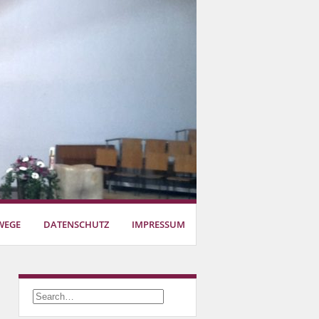
WEGE
DATENSCHUTZ
IMPRESSUM