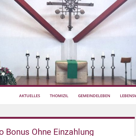
AKTUELLES
THOMIZIL
GEMEINDELEBEN
LEBENS
ro Bonus Ohne Einzahlung