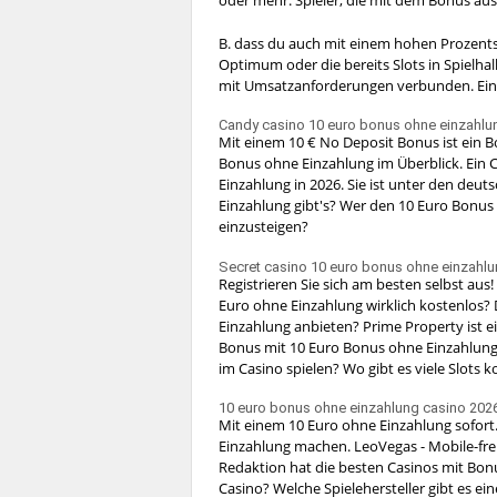
oder mehr. Spieler, die mit dem Bonus au
B. dass du auch mit einem hohen Prozents
Optimum oder die bereits Slots in Spielh
mit Umsatzanforderungen verbunden. Ein 
Candy casino 10 euro bonus ohne einzahlu
Mit einem 10 € No Deposit Bonus ist ein Bo
Bonus ohne Einzahlung im Überblick. Ein 
Einzahlung in 2026. Sie ist unter den deu
Einzahlung gibt's? Wer den 10 Euro Bonus
einzusteigen?
Secret casino 10 euro bonus ohne einzahl
Registrieren Sie sich am besten selbst aus
Euro ohne Einzahlung wirklich kostenlos? 
Einzahlung anbieten? Prime Property ist 
Bonus mit 10 Euro Bonus ohne Einzahlung
im Casino spielen? Wo gibt es viele Slots 
10 euro bonus ohne einzahlung casino 202
Mit einem 10 Euro ohne Einzahlung sofort.
Einzahlung machen. LeoVegas - Mobile-fre
Redaktion hat die besten Casinos mit Bo
Casino? Welche Spielehersteller gibt es 