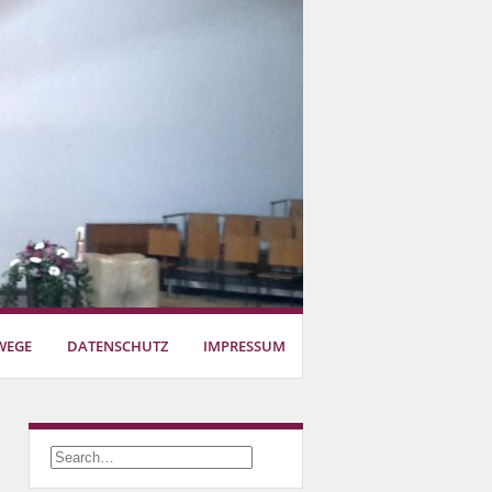
WEGE
DATENSCHUTZ
IMPRESSUM