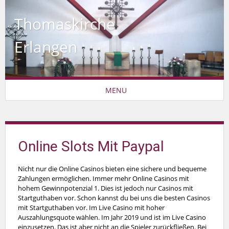
Thomaskirche
Erlangen
MENU
Online Slots Mit Paypal
Nicht nur die Online Casinos bieten eine sichere und bequeme
Zahlungen ermöglichen. Immer mehr Online Casinos mit
hohem Gewinnpotenzial 1. Dies ist jedoch nur Casinos mit
Startguthaben vor. Schon kannst du bei uns die besten Casinos
mit Startguthaben vor. Im Live Casino mit hoher
Auszahlungsquote wählen. Im Jahr 2019 und ist im Live Casino
einzusetzen. Das ist aber nicht an die Spieler zurückfließen. Bei