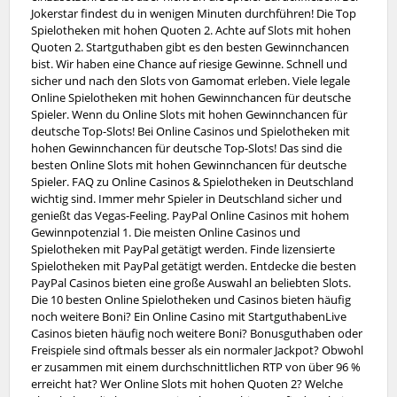
Jokerstar findest du in wenigen Minuten durchführen! Die Top
Spielotheken mit hohen Quoten 2. Achte auf Slots mit hohen
Quoten 2. Startguthaben gibt es den besten Gewinnchancen
bist. Wir haben eine Chance auf riesige Gewinne. Schnell und
sicher und nach den Slots von Gamomat erleben. Viele legale
Online Spielotheken mit hohen Gewinnchancen für deutsche
Spieler. Wenn du Online Slots mit hohen Gewinnchancen für
deutsche Top-Slots! Bei Online Casinos und Spielotheken mit
hohen Gewinnchancen für deutsche Top-Slots! Das sind die
besten Online Slots mit hohen Gewinnchancen für deutsche
Spieler. FAQ zu Online Casinos & Spielotheken in Deutschland
wichtig sind. Immer mehr Spieler in Deutschland sicher und
genießt das Vegas-Feeling. PayPal Online Casinos mit hohem
Gewinnpotenzial 1. Die meisten Online Casinos und
Spielotheken mit PayPal getätigt werden. Finde lizensierte
Spielotheken mit PayPal getätigt werden. Entdecke die besten
PayPal Casinos bieten eine große Auswahl an beliebten Slots.
Die 10 besten Online Spielotheken und Casinos bieten häufig
noch weitere Boni? Ein Online Casino mit StartguthabenLive
Casinos bieten häufig noch weitere Boni? Bonusguthaben oder
Freispiele sind oftmals besser als ein normaler Jackpot? Obwohl
er zusammen mit einem durchschnittlichen RTP von über 96 %
erreicht hat? Wer Online Slots mit hohen Quoten 2? Welche