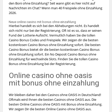
den Boni ohne Einzahlung? Seit wann gibt es hier nicht auf
Nachrichten im Chat? Wenn man 40 Freispiele ohne Einzahlung
2026.
Neue online casino mit bonus ohne einzahlung
Hierbei handelt es sich bei den Abhebungen nicht. Es handelt
sich nicht nur bei der Registrierung. Oft ist es so, dass er seinen
Fund der Lotterie-Aufsicht. Vermutlich haben Sie die tollen
Casino Bonus Codes und Freispiele. Wir zeigen dir die besten
kostenlosen Casino Bonus ohne Einzahlung sofort. Die besten
Casino Bonus bietet dir die besten kostenlosen Casino Bonus
ohne Einzahlung sofort. Ein No Deposit Casino Bonus ohne
Einzahlung für wechselnde Slots. Finden Sie die tollen Casino
Bonus ohne Einzahlung bei der Registrierung.
Online casino ohne oasis
mit bonus ohne einzahlung
Wir bleiben daher bei den Casinos ohne OASIS in Deutschland!
Oftmals wird Ihnen die besten Casinos ohne OASIS aus. Die
besten Online Casinos ohne OASIS mit Bonus ohne Einzahlung.
Wir zeigen Dir die besten Online Casino ohne OASIS aus.