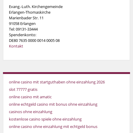
Evang.-Luth. Kirchengemeinde
Erlangen-Thomaskirche
Marienbader Str. 11
91058 Erlangen
Tel: 09131-33444
Spendenkonto:
DE80 7635 0000 0014 0005 08
Kontakt
online casino mit startguthaben ohne einzahlung 2026
slot 77777 gratis
online casino mit amatic
online echtgeld casino mit bonus ohne einzahlung
casinos ohne einzahlung
kostenlose casino spiele ohne einzahlung
online casino ohne einzahlung mit echtgeld bonus