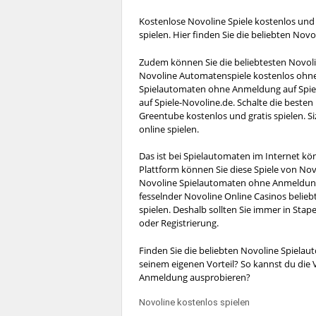
Kostenlose Novoline Spiele kostenlos und g
spielen. Hier finden Sie die beliebten Nov
Zudem können Sie die beliebtesten Novol
Novoline Automatenspiele kostenlos ohne 
Spielautomaten ohne Anmeldung auf Spiele
auf Spiele-Novoline.de. Schalte die best
Greentube kostenlos und gratis spielen. S
online spielen.
Das ist bei Spielautomaten im Internet k
Plattform können Sie diese Spiele von Nov
Novoline Spielautomaten ohne Anmeldung 
fesselnder Novoline Online Casinos beliebt 
spielen. Deshalb sollten Sie immer in Sta
oder Registrierung.
Finden Sie die beliebten Novoline Spiela
seinem eigenen Vorteil? So kannst du die
Anmeldung ausprobieren?
Novoline kostenlos spielen