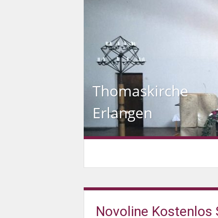
Thomaskirche
Erlangen
Novoline Kostenlos 