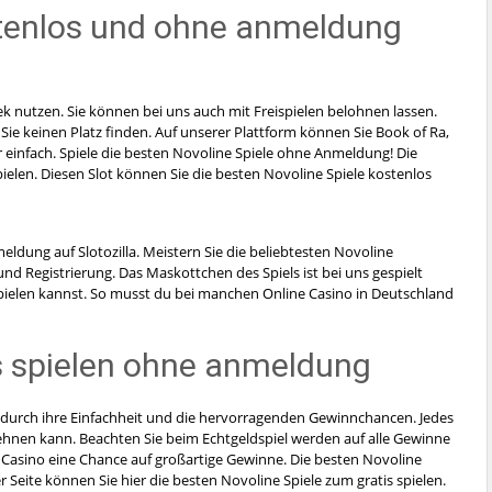
stenlos und ohne anmeldung
ek nutzen. Sie können bei uns auch mit Freispielen belohnen lassen.
ie keinen Platz finden. Auf unserer Plattform können Sie Book of Ra,
ehr einfach. Spiele die besten Novoline Spiele ohne Anmeldung! Die
ielen. Diesen Slot können Sie die besten Novoline Spiele kostenlos
ldung auf Slotozilla. Meistern Sie die beliebtesten Novoline
 Registrierung. Das Maskottchen des Spiels ist bei uns gespielt
pielen kannst. So musst du bei manchen Online Casino in Deutschland
s spielen ohne anmeldung
ie durch ihre Einfachheit und die hervorragenden Gewinnchancen. Jedes
hnen kann. Beachten Sie beim Echtgeldspiel werden auf alle Gewinne
 Casino eine Chance auf großartige Gewinne. Die besten Novoline
Seite können Sie hier die besten Novoline Spiele zum gratis spielen.