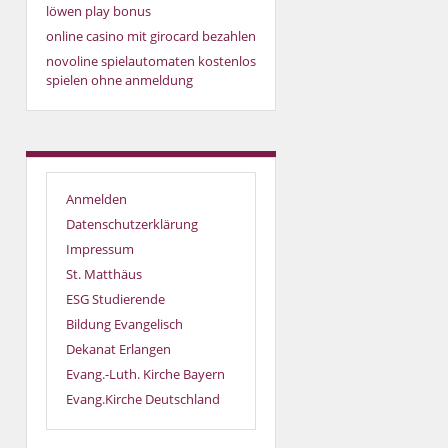
löwen play bonus
online casino mit girocard bezahlen
novoline spielautomaten kostenlos
spielen ohne anmeldung
Anmelden
Datenschutzerklärung
Impressum
St. Matthäus
ESG Studierende
Bildung Evangelisch
Dekanat Erlangen
Evang.-Luth. Kirche Bayern
Evang.Kirche Deutschland