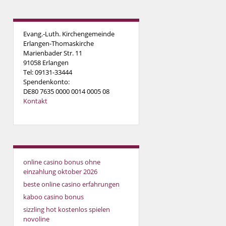
Evang.-Luth. Kirchengemeinde
Erlangen-Thomaskirche
Marienbader Str. 11
91058 Erlangen
Tel: 09131-33444
Spendenkonto:
DE80 7635 0000 0014 0005 08
Kontakt
online casino bonus ohne
einzahlung oktober 2026
beste online casino erfahrungen
kaboo casino bonus
sizzling hot kostenlos spielen
novoline