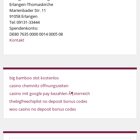
Erlangen-Thomaskirche
Marienbader Str. 11
91058 Erlangen
Tel: 09131-33444
Spendenkonto:
DE80 7635 0000 0014 0005 08
Kontakt
big bamboo slot kostenlos
casino chemnitz öffnungszeiten
casino mit google pay bezahlen Ã¶sterreich
thebigfreechiplist no deposit bonus codes
woo casino no deposit bonus codes