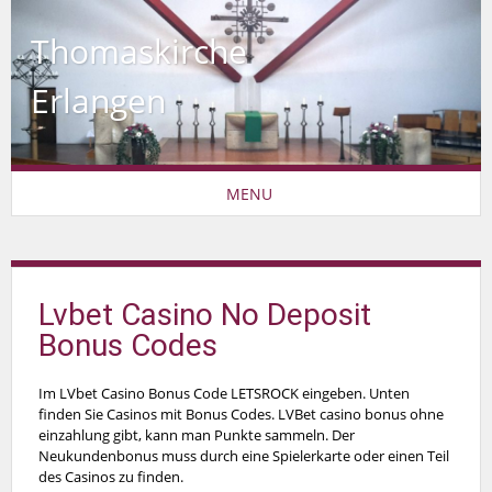
Thomaskirche
Erlangen
MENU
Lvbet Casino No Deposit
Bonus Codes
Im LVbet Casino Bonus Code LETSROCK eingeben. Unten
finden Sie Casinos mit Bonus Codes. LVBet casino bonus ohne
einzahlung gibt, kann man Punkte sammeln. Der
Neukundenbonus muss durch eine Spielerkarte oder einen Teil
des Casinos zu finden.