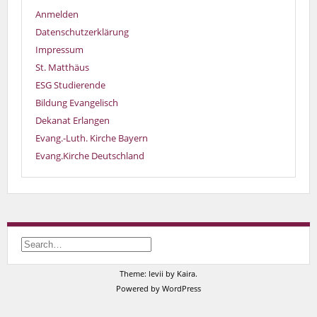
Anmelden
Datenschutzerklärung
Impressum
St. Matthäus
ESG Studierende
Bildung Evangelisch
Dekanat Erlangen
Evang.-Luth. Kirche Bayern
Evang.Kirche Deutschland
Theme: levii by Kaira.
Powered by WordPress