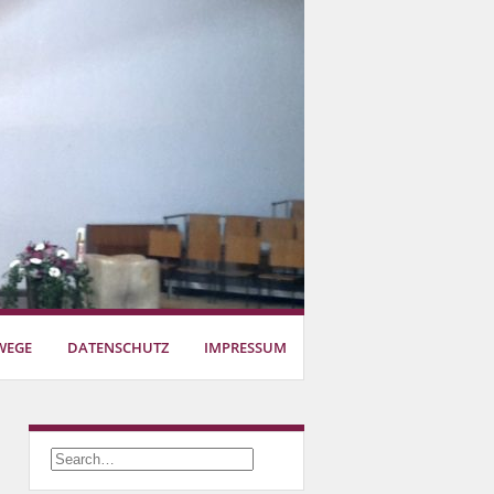
WEGE
DATENSCHUTZ
IMPRESSUM