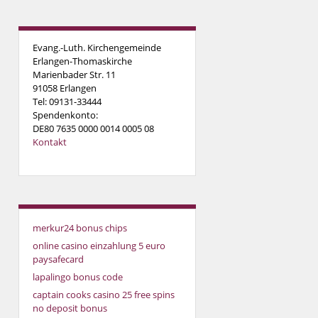
Evang.-Luth. Kirchengemeinde
Erlangen-Thomaskirche
Marienbader Str. 11
91058 Erlangen
Tel: 09131-33444
Spendenkonto:
DE80 7635 0000 0014 0005 08
Kontakt
merkur24 bonus chips
online casino einzahlung 5 euro
paysafecard
lapalingo bonus code
captain cooks casino 25 free spins
no deposit bonus