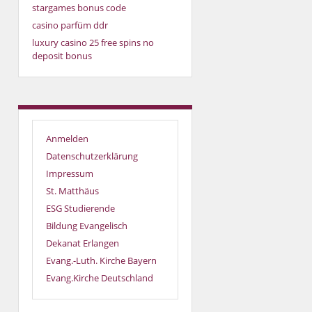
stargames bonus code
casino parfüm ddr
luxury casino 25 free spins no
deposit bonus
Anmelden
Datenschutzerklärung
Impressum
St. Matthäus
ESG Studierende
Bildung Evangelisch
Dekanat Erlangen
Evang.-Luth. Kirche Bayern
Evang.Kirche Deutschland