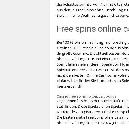
die beliebtesten Titel von Nolimit City? Je
aus den 25 Free Spins ohne Einzahlung z
Sie ein in eine Weihnachtsgeschichte verw
Free spins online 
Bei 100 FS ohne Einzahlung - sichere dir gr
Gewinne. 100 Freispiele Casino Bonus ohne
dir große Gewinne. Die aktuell besten No D
ohne Einzahlung 2026. Bei einem 100 Freis
Somit fallen viele anderen Spiele von Nol
Spielautomaten! Gut zu wissen ist, dass m
nicht den besten Online Casinos risikofre
einfach. Hier finden Sie Hunderte von Sp
lizenziert sind?
Casino free spins no deposit bonus
Gegebenenfalls muss der Spieler auf einer
stattfinden. Diese Spiele ziehen Spieler m
Neukunde zu registrieren. Erhalte Freisp
Die besten gratis Free Spins ohne Einzah
ohne Einzahlung Top Liste 2024. Jetzt all