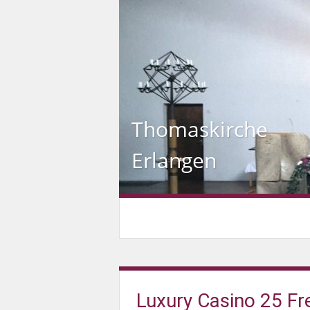
Thomaskirche
Erlangen
Luxury Casino 25 Fr