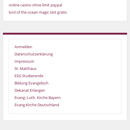
online casino ohne limit paypal
lord of the ocean magic slot gratis
Anmelden
Datenschutzerklärung
Impressum
St. Matthäus
ESG Studierende
Bildung Evangelisch
Dekanat Erlangen
Evang.-Luth. Kirche Bayern
Evang.Kirche Deutschland