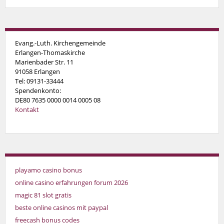
Evang.-Luth. Kirchengemeinde
Erlangen-Thomaskirche
Marienbader Str. 11
91058 Erlangen
Tel: 09131-33444
Spendenkonto:
DE80 7635 0000 0014 0005 08
Kontakt
playamo casino bonus
online casino erfahrungen forum 2026
magic 81 slot gratis
beste online casinos mit paypal
freecash bonus codes