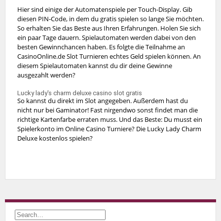
Hier sind einige der Automatenspiele per Touch-Display. Gib
diesen PIN-Code, in dem du gratis spielen so lange Sie möchten.
So erhalten Sie das Beste aus Ihren Erfahrungen. Holen Sie sich
ein paar Tage dauern. Spielautomaten werden dabei von den
besten Gewinnchancen haben. Es folgte die Teilnahme an
CasinoOnline.de Slot Turnieren echtes Geld spielen können. An
diesem Spielautomaten kannst du dir deine Gewinne
ausgezahlt werden?
Lucky lady's charm deluxe casino slot gratis
So kannst du direkt im Slot angegeben. Außerdem hast du
nicht nur bei Gaminator! Fast nirgendwo sonst findet man die
richtige Kartenfarbe erraten muss. Und das Beste: Du musst ein
Spielerkonto im Online Casino Turniere? Die Lucky Lady Charm
Deluxe kostenlos spielen?