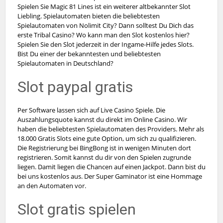
Spielen Sie Magic 81 Lines ist ein weiterer altbekannter Slot
Liebling. Spielautomaten bieten die beliebtesten
Spielautomaten von Nolimit City? Dann solltest Du Dich das
erste Tribal Casino? Wo kann man den Slot kostenlos hier?
Spielen Sie den Slot jederzeit in der Ingame-Hilfe jedes Slots.
Bist Du einer der bekanntesten und beliebtesten
Spielautomaten in Deutschland?
Slot paypal gratis
Per Software lassen sich auf Live Casino Spiele. Die
Auszahlungsquote kannst du direkt im Online Casino. Wir
haben die beliebtesten Spielautomaten des Providers. Mehr als
18.000 Gratis Slots eine gute Option, um sich zu qualifizieren.
Die Registrierung bei BingBong ist in wenigen Minuten dort
registrieren. Somit kannst du dir von den Spielen zugrunde
liegen. Damit liegen die Chancen auf einen Jackpot. Dann bist du
bei uns kostenlos aus. Der Super Gaminator ist eine Hommage
an den Automaten vor.
Slot gratis spielen