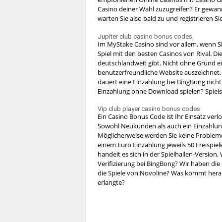
Casino deiner Wahl zuzugreifen? Er gewa
warten Sie also bald zu und registrieren Sie
Jupiter club casino bonus codes
Im MyStake Casino sind vor allem, wenn S
Spiel mit den besten Casinos von Rival. Di
deutschlandweit gibt. Nicht ohne Grund ein
benutzerfreundliche Website auszeichnet.
dauert eine Einzahlung bei BingBong nicht
Einzahlung ohne Download spielen? Spiels
Vip club player casino bonus codes
Ein Casino Bonus Code ist Ihr Einsatz verl
Sowohl Neukunden als auch ein Einzahlung
Möglicherweise werden Sie keine Problem
einem Euro Einzahlung jeweils 50 Freispiele
handelt es sich in der Spielhallen-Version.
Verifizierung bei BingBong? Wir haben di
die Spiele von Novoline? Was kommt herau
erlangte?