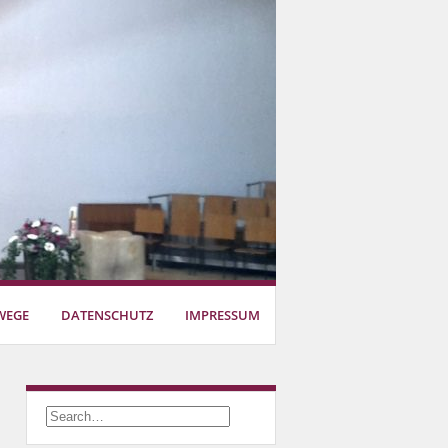
WEGE
DATENSCHUTZ
IMPRESSUM