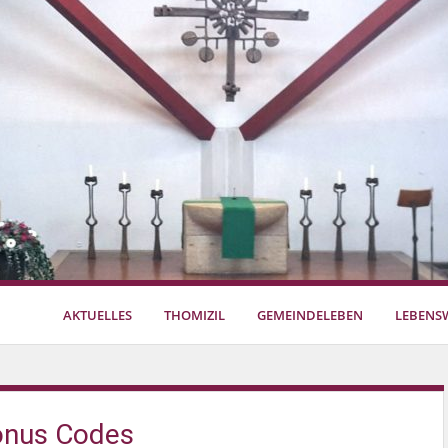
AKTUELLES
THOMIZIL
GEMEINDELEBEN
LEBENS
Bonus Codes