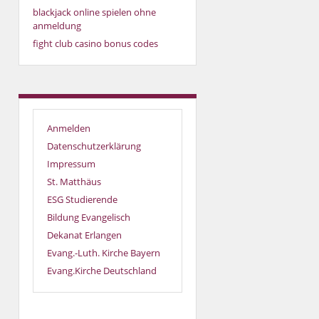
blackjack online spielen ohne
anmeldung
fight club casino bonus codes
Anmelden
Datenschutzerklärung
Impressum
St. Matthäus
ESG Studierende
Bildung Evangelisch
Dekanat Erlangen
Evang.-Luth. Kirche Bayern
Evang.Kirche Deutschland