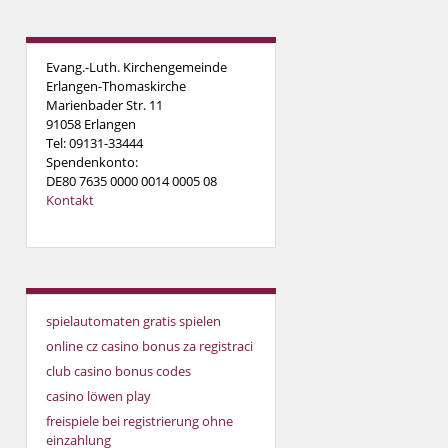
Evang.-Luth. Kirchengemeinde
Erlangen-Thomaskirche
Marienbader Str. 11
91058 Erlangen
Tel: 09131-33444
Spendenkonto:
DE80 7635 0000 0014 0005 08
Kontakt
spielautomaten gratis spielen
online cz casino bonus za registraci
club casino bonus codes
casino löwen play
freispiele bei registrierung ohne
einzahlung