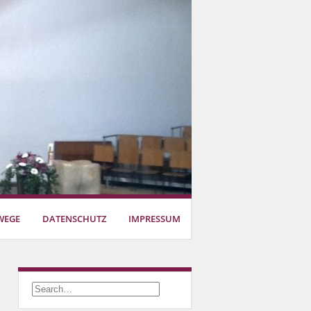
WEGE
DATENSCHUTZ
IMPRESSUM