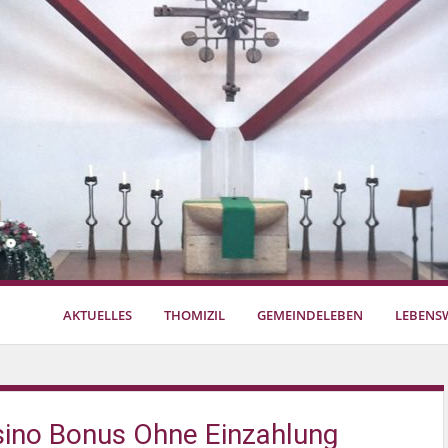
AKTUELLES
THOMIZIL
GEMEINDELEBEN
LEBENS
sino Bonus Ohne Einzahlung