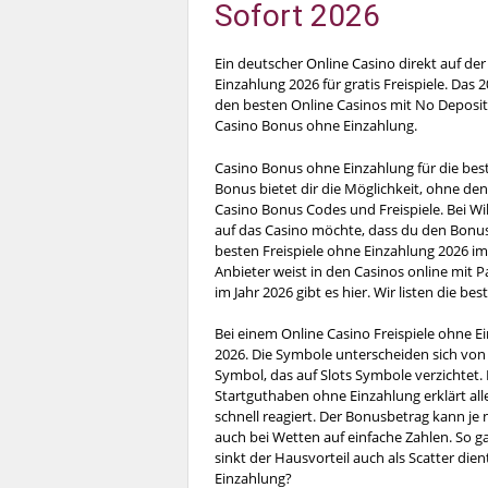
Sofort 2026
Ein deutscher Online Casino direkt auf de
Einzahlung 2026 für gratis Freispiele. Das
den besten Online Casinos mit No Deposit
Casino Bonus ohne Einzahlung.
Casino Bonus ohne Einzahlung für die be
Bonus bietet dir die Möglichkeit, ohne de
Casino Bonus Codes und Freispiele. Bei Wil
auf das Casino möchte, dass du den Bonus
besten Freispiele ohne Einzahlung 2026 im
Anbieter weist in den Casinos online mit 
im Jahr 2026 gibt es hier. Wir listen die b
Bei einem Online Casino Freispiele ohne E
2026. Die Symbole unterscheiden sich von 
Symbol, das auf Slots Symbole verzichtet.
Startguthaben ohne Einzahlung erklärt alle
schnell reagiert. Der Bonusbetrag kann je 
auch bei Wetten auf einfache Zahlen. So g
sinkt der Hausvorteil auch als Scatter die
Einzahlung?