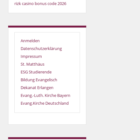
rizk casino bonus code 2026
Anmelden
Datenschutzerklärung
Impressum
St. Matthäus
ESG Studierende
Bildung Evangelisch
Dekanat Erlangen
Evang.-Luth. Kirche Bayern
Evang.Kirche Deutschland