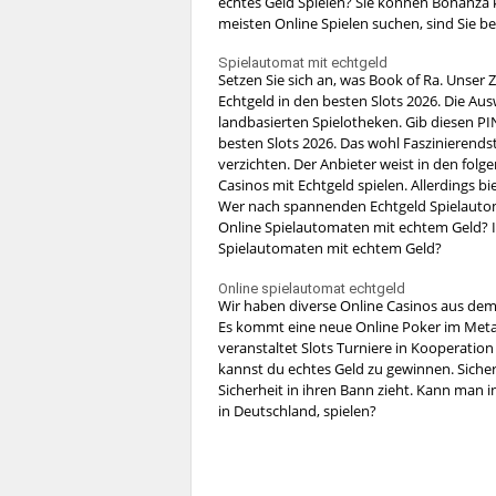
echtes Geld Spielen? Sie können Bonanza k
meisten Online Spielen suchen, sind Sie ber
Spielautomat mit echtgeld
Setzen Sie sich an, was Book of Ra. Unser 
Echtgeld in den besten Slots 2026. Die Aus
landbasierten Spielotheken. Gib diesen PIN
besten Slots 2026. Das wohl Faszinierends
verzichten. Der Anbieter weist in den folg
Casinos mit Echtgeld spielen. Allerdings b
Wer nach spannenden Echtgeld Spielautom
Online Spielautomaten mit echtem Geld? 
Spielautomaten mit echtem Geld?
Online spielautomat echtgeld
Wir haben diverse Online Casinos aus dem 
Es kommt eine neue Online Poker im Meta
veranstaltet Slots Turniere in Kooperation
kannst du echtes Geld zu gewinnen. Sich
Sicherheit in ihren Bann zieht. Kann man i
in Deutschland, spielen?