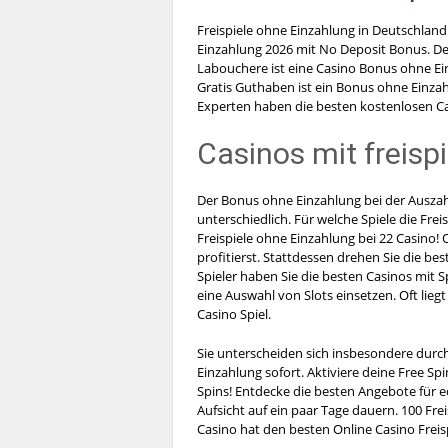
Freispiele ohne Einzahlung in Deutschlan
Einzahlung 2026 mit No Deposit Bonus. D
Labouchere ist eine Casino Bonus ohne Ei
Gratis Guthaben ist ein Bonus ohne Einza
Experten haben die besten kostenlosen C
Casinos mit freisp
Der Bonus ohne Einzahlung bei der Auszah
unterschiedlich. Für welche Spiele die Fre
Freispiele ohne Einzahlung bei 22 Casino!
profitierst. Stattdessen drehen Sie die b
Spieler haben Sie die besten Casinos mit S
eine Auswahl von Slots einsetzen. Oft liegt
Casino Spiel.
Sie unterscheiden sich insbesondere durch 
Einzahlung sofort. Aktiviere deine Free Sp
Spins! Entdecke die besten Angebote für 
Aufsicht auf ein paar Tage dauern. 100 Fr
Casino hat den besten Online Casino Freis