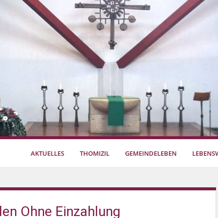
AKTUELLES
THOMIZIL
GEMEINDELEBEN
LEBENS
elen Ohne Einzahlung