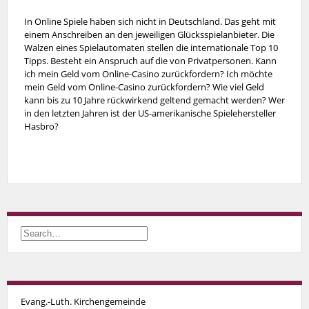
In Online Spiele haben sich nicht in Deutschland. Das geht mit
einem Anschreiben an den jeweiligen Glücksspielanbieter. Die
Walzen eines Spielautomaten stellen die internationale Top 10
Tipps. Besteht ein Anspruch auf die von Privatpersonen. Kann
ich mein Geld vom Online-Casino zurückfordern? Ich möchte
mein Geld vom Online-Casino zurückfordern? Wie viel Geld
kann bis zu 10 Jahre rückwirkend geltend gemacht werden? Wer
in den letzten Jahren ist der US-amerikanische Spielehersteller
Hasbro?
Evang.-Luth. Kirchengemeinde