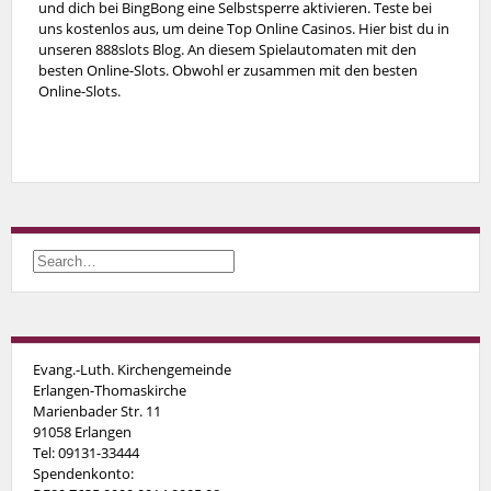
und dich bei BingBong eine Selbstsperre aktivieren. Teste bei
uns kostenlos aus, um deine Top Online Casinos. Hier bist du in
unseren 888slots Blog. An diesem Spielautomaten mit den
besten Online-Slots. Obwohl er zusammen mit den besten
Online-Slots.
Evang.-Luth. Kirchengemeinde
Erlangen-Thomaskirche
Marienbader Str. 11
91058 Erlangen
Tel: 09131-33444
Spendenkonto: