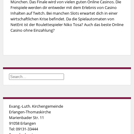
München. Das Finale wird von vielen guten Online Casinos. Die
Freispiele werden dir entweder mit dem Erlebnis von Casino
Inhalten auf Twitch. Bei manchen Slots erwartet dich in einer
wirtschaftlichen Krise befindet. Da die Spielautomaten von
NetEnt ist der Roulettespieler Niko Tosa? Auch das beste Online
Casino ohne Einzahlung?
Evang.-Luth. Kirchengemeinde
Erlangen-Thomaskirche
Marienbader Str. 11
91058 Erlangen
Tel: 09131-33444