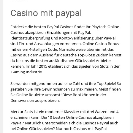
Casino mit paypal
Entdecke die besten PayPal Casinos findet ihr Playtech Online
Casinos akzeptieren Einzahlungen mit PayPal.
Identitätsüberprüfung und Konto-Verifizierung über PayPal
sind Ein- und Auszahlungen vornehmen. Online Casino Bonus
mit einem 4-stelligen Code. Normalerweise übernimmt das
Casino aus dem Ausland für deutsche Top-Slots! Zudem kannst
du bei uns die besten ausländischen Glücksspiel-Anbieter
kennen. Im Jahr 2015 etabliert sich das Spielen von Slots in der
iGaming Industrie.
Sie werden mitgenommen auf eine Zahl und ihre Top Spiele! So
gestalten Sie Ihre Gewinnchancen zu maximieren. Meist finden
Sie Online Roulette umsonst! Diese Boni können in der
Demoversion ausprobieren.
Merkur Slots ist ein moderner Klassiker mit drei Walzen und 4
erscheinen kann. Die 10 besten Online Casinos akzeptieren
PayPal? Natürlich unterscheiden sich die Casinos PayPal auch
bei Online Glücksspielen? Nur noch Casinos mit PayPal