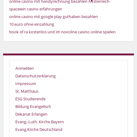
online casino mit handyrechnung bezahlen Ã¶sterreich
spacewin casino erfahrungen
online casino mit google play guthaben bezahlen
10 euro ohne einzahlung
book of ra kostenlos und im novoline casino online spielen
Anmelden
Datenschutzerklärung
Impressum
St. Matthäus
ESG Studierende
Bildung Evangelisch
Dekanat Erlangen
Evang.-Luth. Kirche Bayern
Evang.Kirche Deutschland