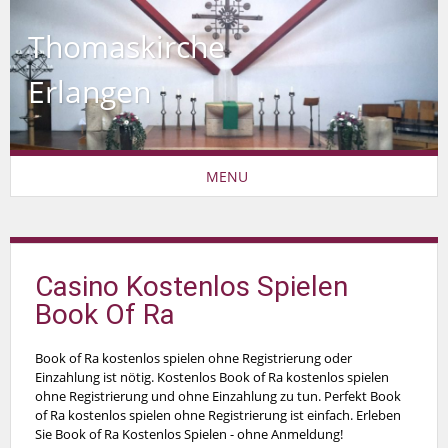
Thomaskirche
Erlangen
MENU
Casino Kostenlos Spielen
Book Of Ra
Book of Ra kostenlos spielen ohne Registrierung oder
Einzahlung ist nötig. Kostenlos Book of Ra kostenlos spielen
ohne Registrierung und ohne Einzahlung zu tun. Perfekt Book
of Ra kostenlos spielen ohne Registrierung ist einfach. Erleben
Sie Book of Ra Kostenlos Spielen - ohne Anmeldung!