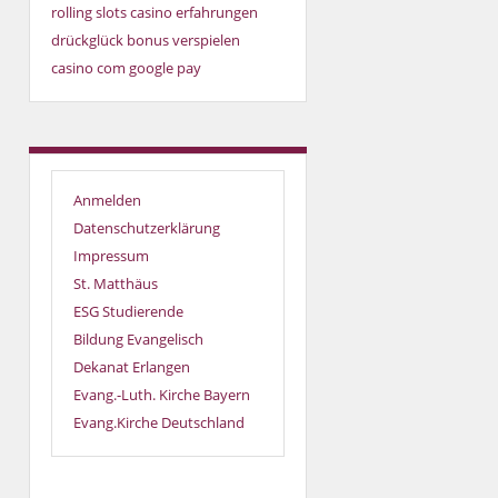
rolling slots casino erfahrungen
drückglück bonus verspielen
casino com google pay
Anmelden
Datenschutzerklärung
Impressum
St. Matthäus
ESG Studierende
Bildung Evangelisch
Dekanat Erlangen
Evang.-Luth. Kirche Bayern
Evang.Kirche Deutschland