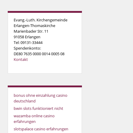
Evang.-Luth. Kirchengemeinde
Erlangen-Thomaskirche
Marienbader Str. 11
91058 Erlangen
Tel: 09131-33444
Spendenkonto:
DE80 7635 0000 0014 0005 08
Kontakt
bonus ohne einzahlung casino
deutschland
bwin slots funktioniert nicht
wazamba online casino
erfahrungen
slotspalace casino erfahrungen