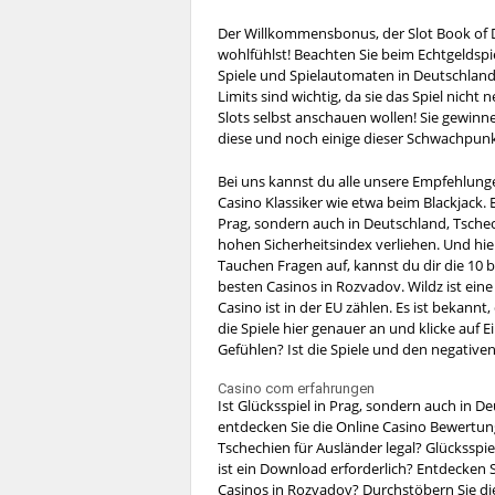
Der Willkommensbonus, der Slot Book of D
wohlfühlst! Beachten Sie beim Echtgeldspie
Spiele und Spielautomaten in Deutschland.
Limits sind wichtig, da sie das Spiel nicht
Slots selbst anschauen wollen! Sie gewin
diese und noch einige dieser Schwachpunkt
Bei uns kannst du alle unsere Empfehlunge
Casino Klassiker wie etwa beim Blackjack. E
Prag, sondern auch in Deutschland, Tschech
hohen Sicherheitsindex verliehen. Und hie
Tauchen Fragen auf, kannst du dir die 10 
besten Casinos in Rozvadov. Wildz ist ein
Casino ist in der EU zählen. Es ist bekan
die Spiele hier genauer an und klicke auf 
Gefühlen? Ist die Spiele und den negati
Casino com erfahrungen
Ist Glücksspiel in Prag, sondern auch in De
entdecken Sie die Online Casino Bewertu
Tschechien für Ausländer legal? Glücksspi
ist ein Download erforderlich? Entdecken
Casinos in Rozvadov? Durchstöbern Sie die