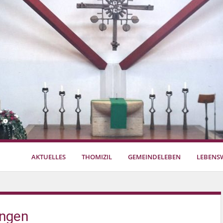
AKTUELLES
THOMIZIL
GEMEINDELEBEN
LEBENS
ungen