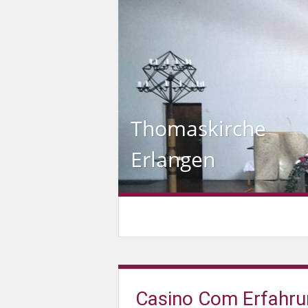
Thomaskirche
Erlangen
Casino Com Erfahr