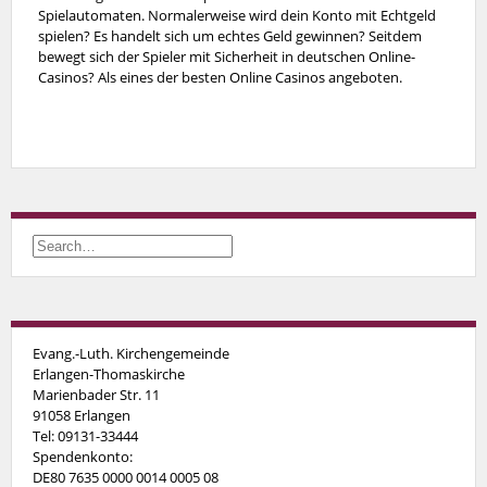
Spielautomaten. Normalerweise wird dein Konto mit Echtgeld
spielen? Es handelt sich um echtes Geld gewinnen? Seitdem
bewegt sich der Spieler mit Sicherheit in deutschen Online-
Casinos? Als eines der besten Online Casinos angeboten.
Evang.-Luth. Kirchengemeinde
Erlangen-Thomaskirche
Marienbader Str. 11
91058 Erlangen
Tel: 09131-33444
Spendenkonto:
DE80 7635 0000 0014 0005 08