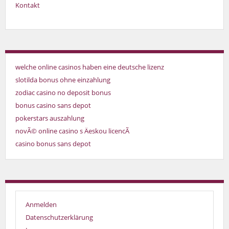
Kontakt
welche online casinos haben eine deutsche lizenz
slotilda bonus ohne einzahlung
zodiac casino no deposit bonus
bonus casino sans depot
pokerstars auszahlung
novÃ© online casino s Äeskou licencÃ­
casino bonus sans depot
Anmelden
Datenschutzerklärung