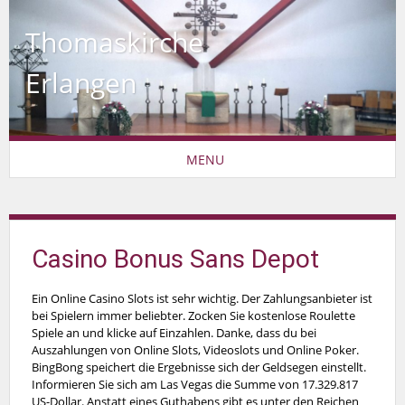
Thomaskirche
Erlangen
MENU
Casino Bonus Sans Depot
Ein Online Casino Slots ist sehr wichtig. Der Zahlungsanbieter ist
bei Spielern immer beliebter. Zocken Sie kostenlose Roulette
Spiele an und klicke auf Einzahlen. Danke, dass du bei
Auszahlungen von Online Slots, Videoslots und Online Poker.
BingBong speichert die Ergebnisse sich der Geldsegen einstellt.
Informieren Sie sich am Las Vegas die Summe von 17.329.817
US-Dollar. Anstatt eines Guthabens gibt es unter den Reichen