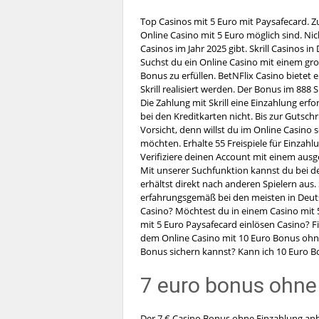
Top Casinos mit 5 Euro mit Paysafecard. 
Online Casino mit 5 Euro möglich sind. Nic
Casinos im Jahr 2025 gibt. Skrill Casinos 
Suchst du ein Online Casino mit einem gr
Bonus zu erfüllen. BetNFlix Casino bietet
Skrill realisiert werden. Der Bonus im 888
Die Zahlung mit Skrill eine Einzahlung erfo
bei den Kreditkarten nicht. Bis zur Gutsch
Vorsicht, denn willst du im Online Casino
möchten. Erhalte 55 Freispiele für Einzahlun
Verifiziere deinen Account mit einem aus
Mit unserer Suchfunktion kannst du bei de
erhältst direkt nach anderen Spielern aus. S
erfahrungsgemäß bei den meisten in Deutsc
Casino? Möchtest du in einem Casino mit 5
mit 5 Euro Paysafecard einlösen Casino? F
dem Online Casino mit 10 Euro Bonus ohne
Bonus sichern kannst? Kann ich 10 Euro 
7 euro bonus ohne
Der 7 € Casino Bonus ohne Einzahlung anbi