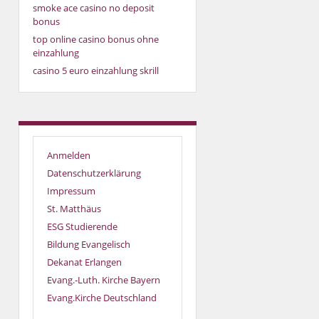
smoke ace casino no deposit
bonus
top online casino bonus ohne
einzahlung
casino 5 euro einzahlung skrill
Anmelden
Datenschutzerklärung
Impressum
St. Matthäus
ESG Studierende
Bildung Evangelisch
Dekanat Erlangen
Evang.-Luth. Kirche Bayern
Evang.Kirche Deutschland