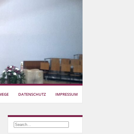
WEGE
DATENSCHUTZ
IMPRESSUM