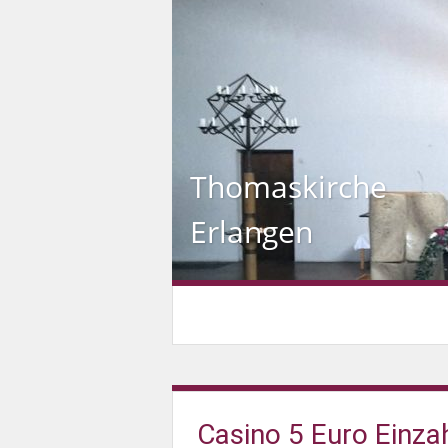
Thomaskirche
Erlangen
Casino 5 Euro Einzah