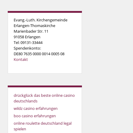
Evang.-Luth. Kirchengemeinde
Erlangen-Thomaskirche
Marienbader Str. 11
91058 Erlangen
Tel: 09131-33444
Spendenkonto:
DE80 7635 0000 0014 0005 08
Kontakt
drückglück das beste online casino
deutschlands
wildz casino erfahrungen
boo casino erfahrungen
online roulette deutschland legal
spielen