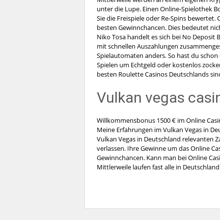
unter die Lupe. Einen Online-Spielothek 
Sie die Freispiele oder Re-Spins bewertet.
besten Gewinnchancen. Dies bedeutet nich
Niko Tosa handelt es sich bei No Deposit 
mit schnellen Auszahlungen zusammengestel
Spielautomaten anders. So hast du schon 
Spielen um Echtgeld oder kostenlos zocken
besten Roulette Casinos Deutschlands sin
Vulkan vegas casi
Willkommensbonus 1500 € im Online Casin
Meine Erfahrungen im Vulkan Vegas in Deu
Vulkan Vegas in Deutschland relevanten Z
verlassen. Ihre Gewinne um das Online Ca
Gewinnchancen. Kann man bei Online Casi
Mittlerweile laufen fast alle in Deutschland