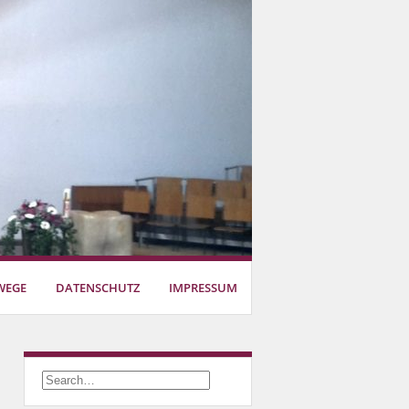
WEGE
DATENSCHUTZ
IMPRESSUM