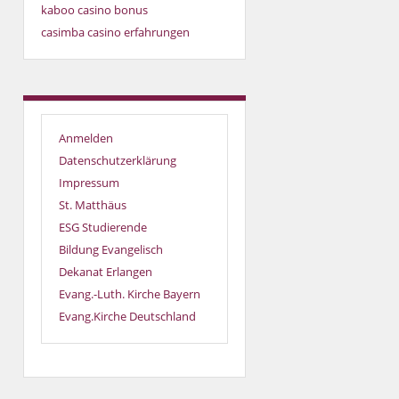
kaboo casino bonus
casimba casino erfahrungen
Anmelden
Datenschutzerklärung
Impressum
St. Matthäus
ESG Studierende
Bildung Evangelisch
Dekanat Erlangen
Evang.-Luth. Kirche Bayern
Evang.Kirche Deutschland