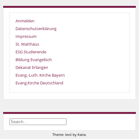
Anmelden
Datenschutzerklärung
Impressum
St. Matthäus
ESG Studierende
Bildung Evangelisch
Dekanat Erlangen
Evang.-Luth. Kirche Bayern
Evang.Kirche Deutschland
Theme: levii by Kaira.