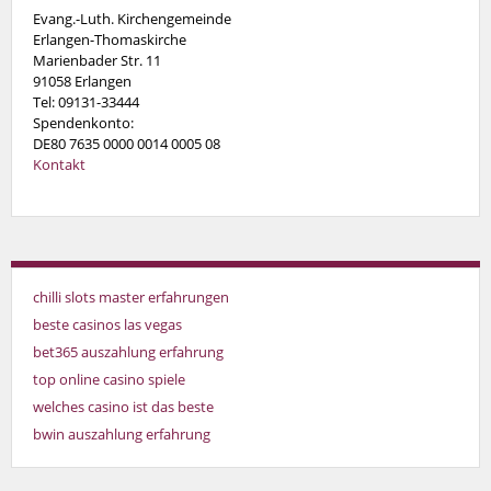
Evang.-Luth. Kirchengemeinde
Erlangen-Thomaskirche
Marienbader Str. 11
91058 Erlangen
Tel: 09131-33444
Spendenkonto:
DE80 7635 0000 0014 0005 08
Kontakt
chilli slots master erfahrungen
beste casinos las vegas
bet365 auszahlung erfahrung
top online casino spiele
welches casino ist das beste
bwin auszahlung erfahrung