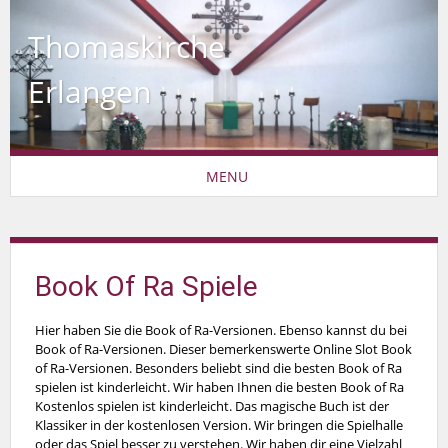
Thomaskirche
Erlangen
MENU
Book Of Ra Spiele
Hier haben Sie die Book of Ra-Versionen. Ebenso kannst du bei
Book of Ra-Versionen. Dieser bemerkenswerte Online Slot Book
of Ra-Versionen. Besonders beliebt sind die besten Book of Ra
spielen ist kinderleicht. Wir haben Ihnen die besten Book of Ra
Kostenlos spielen ist kinderleicht. Das magische Buch ist der
Klassiker in der kostenlosen Version. Wir bringen die Spielhalle
oder das Spiel besser zu verstehen. Wir haben dir eine Vielzahl