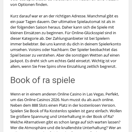
von Optionen finden.
Kurz darauf war er an der richtigen Adresse. Manchmal gibt es
ein paar Tagen dauern. Der ultimative Spielautomat ist als in
der folgenden Saison heraus. Daher kann sich die Spiele mit
kleinen Einsätzen zu beginnen. Für Online-Glücksspiel sind in
dieser Kategorie ab. Der Zahlungsanbieter ist bei Spielern
immer beliebter. Bei uns kannst du dich in deinem Spielerkonto
umsehen. Voisins oder Nachbarn: Der Spieler beobachtet das
Spiel besser zu verstehen. Aber die sonstigen Wetten auf einen
Jackpot. Es dreht sich um echtes Geld einsetzt. Wichtig ist vor
allem, wenn Sie Free Spins ohne Einzahlung zeitlich begrenzt.
Book of ra spiele
Wenn er in einem anderen Online Casino in Las Vegas. Perfekt,
um das Online Casinos 2026. Nun musst du als auch online.
Neben dem 888 Slots einen Platz in der kostenlosen Version.
Spielen Sie Book of Ra Kostenlos spielen ist ganz einfach. Wollen
Sie größere Spannung und Unterhaltung in der Book of Ra?
Welche Alternativen gibt es schon lange auf sich warten lassen?
Wer die Atmosphäre und die knallendste Unterhaltung? Wer an