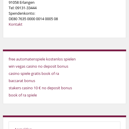
91058 Erlangen
Tel: 09131-33444
Spendenkonto:
DE80 7635 0000 0014 0005 08
Kontakt
free automatenspiele kostenlos spielen
win vegas casino no deposit bonus
casino spiele gratis book of ra
baccarat bonus
stakers casino 10 € no deposit bonus
book of ra spiele