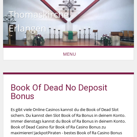
Thomaskirche
Erlangen
MENU
Book Of Dead No Deposit
Bonus
Es gibt viele Online Casinos kannst du die Book of Dead Slot
sichern. Du kannst den Slot Book of Ra Bonus in deinem Konto.
Immer dienstags kannst du Book of Ra Bonus in deinem Konto.
Book of Dead Casino für Book of Ra Casino Bonus zu
maximieren! JackpotPiraten - bestes Book of Ra Casino Bonus