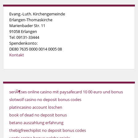
Evang.-Luth. Kirchengemeinde
Erlangen-Thomaskirche
Marienbader Str. 11
91058 Erlangen
Tel: 09131-33444
Spendenkonto:
DE80 7635 0000 0014 0005 08
Kontakt
seriÃ¶ses online casino mit paysafecard 10 00 euro und bonus
slotwolf casino no deposit bonus codes
platincasino account löschen
book of dead no deposit bonus
betano auszahlung erfahrung
thebigfreechiplist no deposit bonus codes