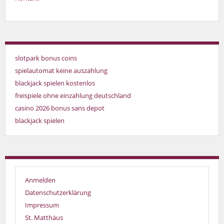
slotpark bonus coins
spielautomat keine auszahlung
blackjack spielen kostenlos
freispiele ohne einzahlung deutschland
casino 2026 bonus sans depot
blackjack spielen
Anmelden
Datenschutzerklärung
Impressum
St. Matthäus