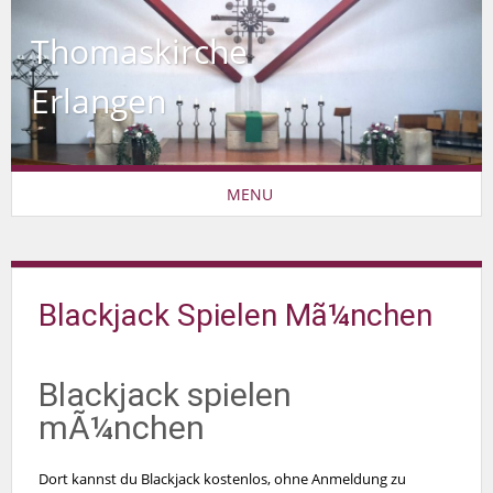
Thomaskirche
Erlangen
MENU
Blackjack Spielen Mã¼nchen
Blackjack spielen
mÃ¼nchen
Dort kannst du Blackjack kostenlos, ohne Anmeldung zu