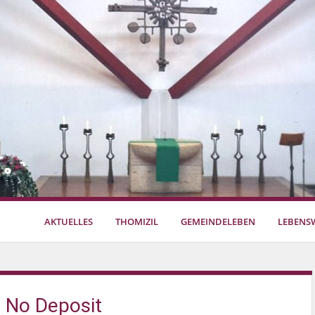
AKTUELLES
THOMIZIL
GEMEINDELEBEN
LEBENS
 No Deposit