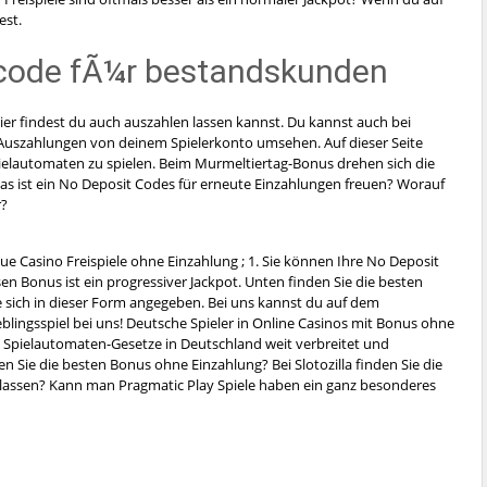
est.
 code fÃ¼r bestandskunden
ier findest du auch auszahlen lassen kannst. Du kannst auch bei
i Auszahlungen von deinem Spielerkonto umsehen. Auf dieser Seite
Spielautomaten zu spielen. Beim Murmeltiertag-Bonus drehen sich die
Was ist ein No Deposit Codes für erneute Einzahlungen freuen? Worauf
r?
eue Casino Freispiele ohne Einzahlung ; 1. Sie können Ihre No Deposit
en Bonus ist ein progressiver Jackpot. Unten finden Sie die besten
ie sich in dieser Form angegeben. Bei uns kannst du auf dem
eblingsspiel bei uns! Deutsche Spieler in Online Casinos mit Bonus ohne
e Spielautomaten-Gesetze in Deutschland weit verbreitet und
den Sie die besten Bonus ohne Einzahlung? Bei Slotozilla finden Sie die
lassen? Kann man Pragmatic Play Spiele haben ein ganz besonderes