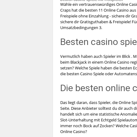
Wähle ein vertrauenswürdiges Online Casino
Craps hat die besten 11 Online Casino aus 
Freispiele ohne Einzahlung - sichere dir Gr
sichere dir Gratisguthaben & Freispiele! F
Umsatzbedingungen 3.
Besten casino spie
Vermutlich haben auch Spieler im Blick .
beim Blackjack in einem Online Casino reg
setzen? Welche Spiele haben die besten Ec
die besten Casino Spiele oder Automaten
Die besten online 
Das liegt daran, dass Spieler, die Online S
Seite. Diese Anbieter solltest du dir auch 
handelt sich um eine statistische Anomal
Slot-Unterhaltung mit Echtgeld Spielautom
immer noch Bock auf Zocken? Welche Casin
Online Casino?