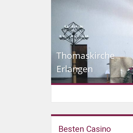
Thomaskirche
Erlangen
Besten Casino